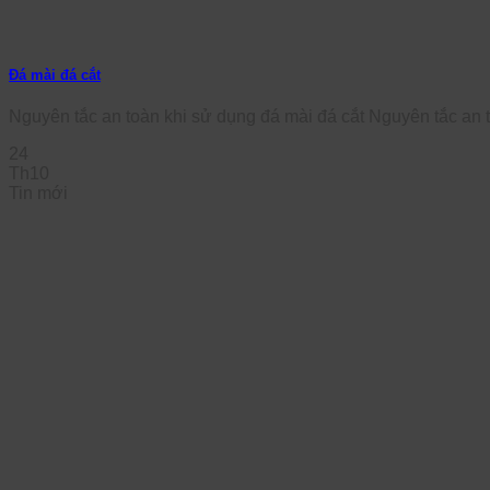
Đá mài đá cắt
Nguyên tắc an toàn khi sử dụng đá mài đá cắt Nguyên tắc an t
24
Th10
Tin mới