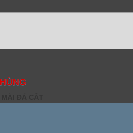
 HÙNG
 MÀI ĐÁ CẮT