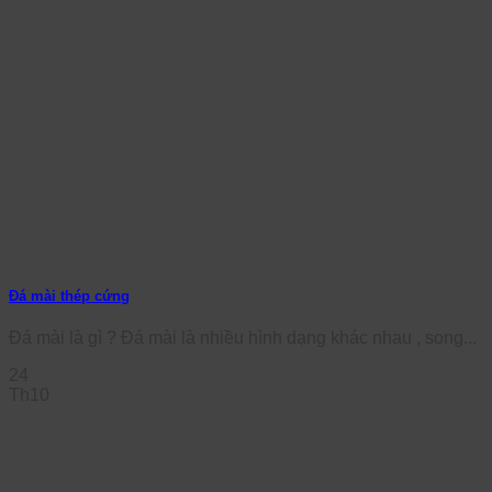
Đá mài thép cứng
Đá mài là gì ? Đá mài là nhiều hình dạng khác nhau , song...
24
Th10