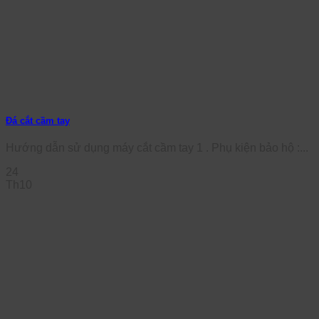
Đá cắt cầm tay
Hướng dẫn sử dụng máy cắt cầm tay 1 . Phụ kiện bảo hộ :...
24
Th10