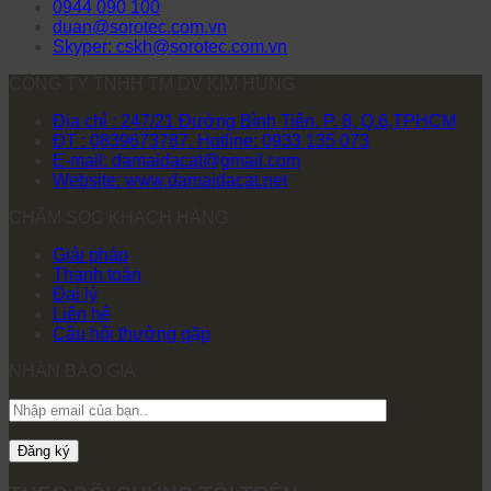
0944 090 100
duan@sorotec.com.vn
Skyper: cskh@sorotec.com.vn
CÔNG TY TNHH TM DV KIM HÙNG
Địa chỉ : 247/21 Đường Bình Tiên, P. 8, Q.6,TPHCM
ĐT : 0839673787. Hotline: 0933 135 073
E-mail: damaidacat@gmail.com
Website: www.damaidacat.net
CHĂM SÓC KHÁCH HÀNG
Giải pháp
Thanh toán
Đại lý
Liên hệ
Câu hỏi thường gặp
NHẬN BÁO GIÁ