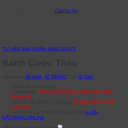
Cao Su Trụ
TƯ VẤN SẢN PHẨM: 0933 135 073
Bánh Cước Thau
Danh mục:
NĨ XÁM , NĨ TRẮNG
Thẻ:
Nĩ Xám
Chính sách bán hàng
Cam kết bán
hàng chính hãng, nhập khẩu, giấy
tờ hợp lệ
.
Đổi mới sản phẩm bị lỗi trong
30 ngày, lỗi do nhà
sản xuất
.
Xem chính sách đổi trả hàng chi tiết
tại đây
.
ĐẶT HÀNG ONLINE
Hỗ trợ đặt hàng qua Skype