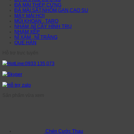
ĐÁ MÀI THÉP CỨNG
ĐÁ MÀI,SẮT,NHÔM,GAN,CAO SU
MÁY MÀI HƠI
MŨI KHOAN , TARO
NHÁM ,NĨ CÂY HÌNH TRỤ
NHÁM XẾP
NĨ XÁM , NĨ TRẮNG
QUE HÀN
Hỗ trợ trực tuyến
HotLine:0933 135 073
Skyper
Hỗ trợ zalo
Sản phẩm vừa xem
Chén Cước Thau