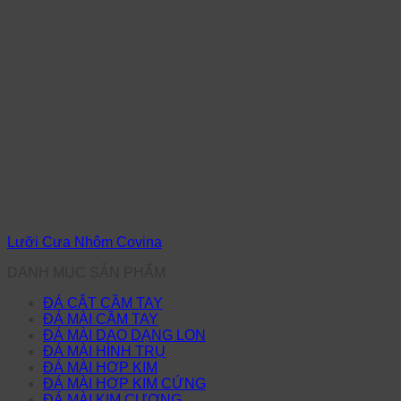
Lưỡi Cưa Nhôm Covina
DANH MỤC SẢN PHẨM
ĐÁ CẮT CẦM TAY
ĐÁ MÀI CẦM TAY
ĐÁ MÀI DAO DẠNG LON
ĐÁ MÀI HÌNH TRỤ
ĐÁ MÀI HỢP KIM
ĐÁ MÀI HỢP KIM CỨNG
ĐÁ MÀI KIM CƯƠNG