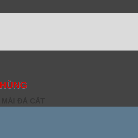
 HÙNG
 MÀI ĐÁ CẮT