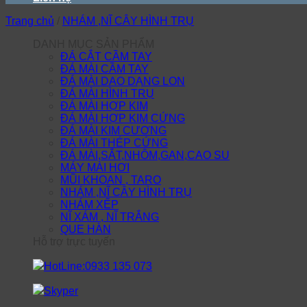
Trang chủ
/
NHÁM ,NĨ CÂY HÌNH TRỤ
DANH MỤC SẢN PHẨM
ĐÁ CẮT CẦM TAY
ĐÁ MÀI CẦM TAY
ĐÁ MÀI DAO DẠNG LON
ĐÁ MÀI HÌNH TRỤ
ĐÁ MÀI HỢP KIM
ĐÁ MÀI HỢP KIM CỨNG
ĐÁ MÀI KIM CƯƠNG
ĐÁ MÀI THÉP CỨNG
ĐÁ MÀI,SẮT,NHÔM,GAN,CAO SU
MÁY MÀI HƠI
MŨI KHOAN , TARO
NHÁM ,NĨ CÂY HÌNH TRỤ
NHÁM XẾP
NĨ XÁM , NĨ TRẮNG
QUE HÀN
Hỗ trợ trực tuyến
HotLine:0933 135 073
Skyper