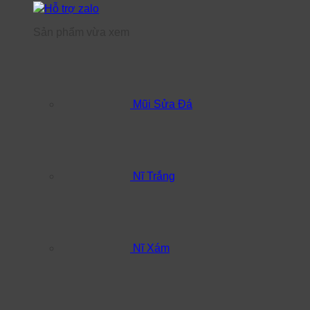
Hỗ trợ zalo
Sản phẩm vừa xem
Mũi Sửa Đá
Nĩ Trắng
Nĩ Xám