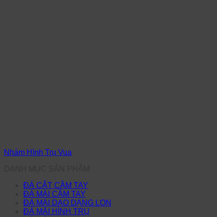
Nhám Hình Trụ Vua
DANH MỤC SẢN PHẨM
ĐÁ CẮT CẦM TAY
ĐÁ MÀI CẦM TAY
ĐÁ MÀI DAO DẠNG LON
ĐÁ MÀI HÌNH TRỤ