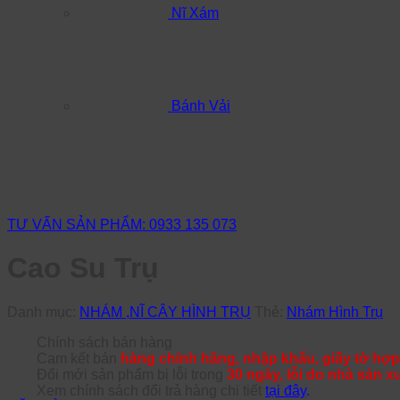
Nĩ Xám
Bánh Vải
TƯ VẤN SẢN PHẨM: 0933 135 073
Cao Su Trụ
Danh mục:
NHÁM ,NĨ CÂY HÌNH TRỤ
Thẻ:
Nhám Hình Trụ
Chính sách bán hàng
Cam kết bán
hàng chính hãng, nhập khẩu, giấy tờ hợp
Đổi mới sản phẩm bị lỗi trong
30 ngày, lỗi do nhà sản x
Xem chính sách đổi trả hàng chi tiết
tại đây
.