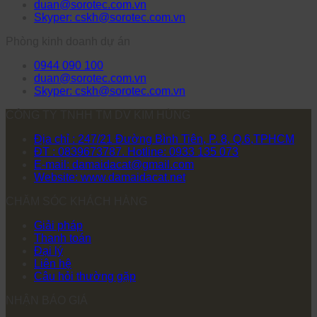
duan@sorotec.com.vn
Skyper: cskh@sorotec.com.vn
Phòng kinh doanh dự án
0944 090 100
duan@sorotec.com.vn
Skyper: cskh@sorotec.com.vn
CÔNG TY TNHH TM DV KIM HÙNG
Địa chỉ : 247/21 Đường Bình Tiên, P. 8, Q.6,TPHCM
ĐT : 0839673787. Hotline: 0933 135 073
E-mail: damaidacat@gmail.com
Website: www.damaidacat.net
CHĂM SÓC KHÁCH HÀNG
Giải pháp
Thanh toán
Đại lý
Liên hệ
Câu hỏi thường gặp
NHẬN BÁO GIÁ