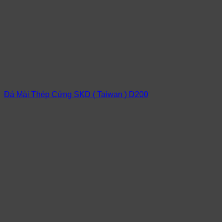
Đá Mài Thép Cứng SKD ( Taiwan ) D200