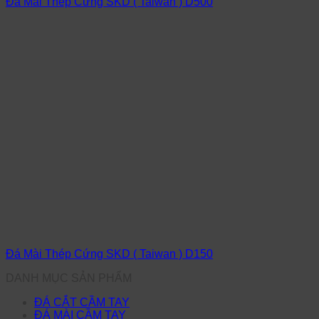
Đá Mài Thép Cứng SKD ( Taiwan ) D500
Đá Mài Thép Cứng SKD ( Taiwan ) D150
DANH MỤC SẢN PHẨM
ĐÁ CẮT CẦM TAY
ĐÁ MÀI CẦM TAY