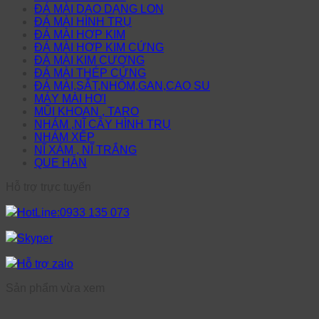
ĐÁ MÀI DAO DẠNG LON
ĐÁ MÀI HÌNH TRỤ
ĐÁ MÀI HỢP KIM
ĐÁ MÀI HỢP KIM CỨNG
ĐÁ MÀI KIM CƯƠNG
ĐÁ MÀI THÉP CỨNG
ĐÁ MÀI,SẮT,NHÔM,GAN,CAO SU
MÁY MÀI HƠI
MŨI KHOAN , TARO
NHÁM ,NĨ CÂY HÌNH TRỤ
NHÁM XẾP
NĨ XÁM , NĨ TRẮNG
QUE HÀN
Hỗ trợ trực tuyến
HotLine:0933 135 073
Skyper
Hỗ trợ zalo
Sản phẩm vừa xem