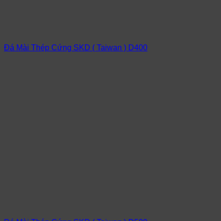
Đá Mài Thép Cứng SKD ( Taiwan ) D400