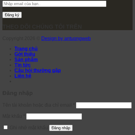
THEO DÕI CHÚNG TÔI TRÊN
Copyright 2026 ©
Design by antuongweb
Trang chủ
Gới thiệu
Sản phẩm
Tin tức
Câu hỏi thường gặp
Liên hệ
Đăng nhập
Tên tài khoản hoặc địa chỉ email
*
Mật khẩu
*
Ghi nhớ mật khẩu
Đăng nhập