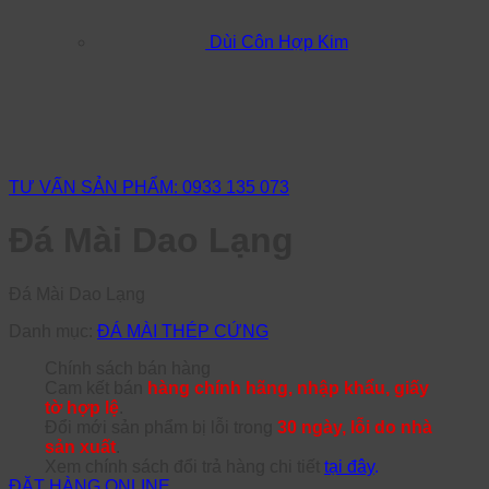
Dùi Côn Hợp Kim
TƯ VẤN SẢN PHẨM: 0933 135 073
Đá Mài Dao Lạng
Đá Mài Dao Lạng
Danh mục:
ĐÁ MÀI THÉP CỨNG
Chính sách bán hàng
Cam kết bán
hàng chính hãng, nhập khẩu, giấy
tờ hợp lệ
.
Đổi mới sản phẩm bị lỗi trong
30 ngày, lỗi do nhà
sản xuất
.
Xem chính sách đổi trả hàng chi tiết
tại đây
.
ĐẶT HÀNG ONLINE