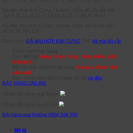
12.7 , 15.88 , 20 , 25.4 , 31.75 , 50.8 , 76.2 , 127 , 203
Đá Mài Hợp Kim Cứng ( Taiwan ) Size độ dầy đá mài
:3,6,8,10,12,14,15,16,18,19,20,25,32,38,40,50,63
Đá Mài Hợp Kim Cứng ( Taiwan ) Size độ hạt đá mài :
46,60,80,100,120
Danh mục:
ĐÁ MÀI HỢP KIM CỨNG
Thẻ:
đá mài đá cắt
Chính sách bán hàng
Cam kết bán
hàng chính hãng, nhập khẩu, giấy
tờ hợp lệ
.
Đổi mới sản phẩm bị lỗi trong
30 ngày, lỗi do nhà
sản xuất
.
Xem chính sách đổi trả hàng chi tiết
tại đây
.
ĐẶT HÀNG ONLINE
Hỗ trợ đặt hàng qua Skype
Hỗ trợ đặt hàng qua Email
Đặt hàng qua Hotline 0906 336 500
Mô tả