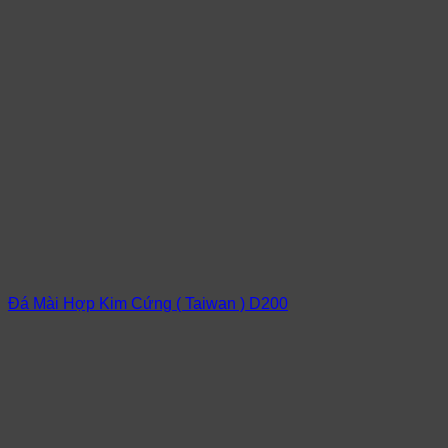
Đá Mài Hợp Kim Cứng ( Taiwan ) D200