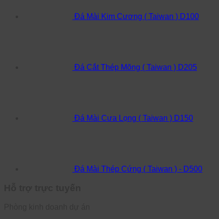
Đá Mài Kim Cương ( Taiwan ) D100
Đá Cắt Thép Mõng ( Taiwan ) D205
Đá Mài Cưa Lọng ( Taiwan ) D150
Đá Mài Thép Cứng ( Taiwan ) - D500
Hỗ trợ trực tuyến
Phòng kinh doanh dự án