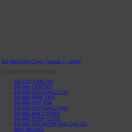
Đá Mài Thép Cứng ( Taiwan ) – D300
DANH MỤC SẢN PHẨM
ĐÁ CẮT CẦM TAY
ĐÁ MÀI CẦM TAY
ĐÁ MÀI DAO DẠNG LON
ĐÁ MÀI HÌNH TRỤ
ĐÁ MÀI HỢP KIM
ĐÁ MÀI HỢP KIM CỨNG
ĐÁ MÀI KIM CƯƠNG
ĐÁ MÀI THÉP CỨNG
ĐÁ MÀI,SẮT,NHÔM,GAN,CAO SU
MÁY MÀI HƠI