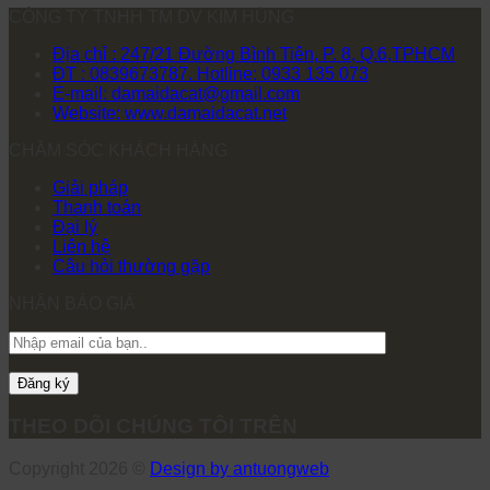
CÔNG TY TNHH TM DV KIM HÙNG
Địa chỉ : 247/21 Đường Bình Tiên, P. 8, Q.6,TPHCM
ĐT : 0839673787. Hotline: 0933 135 073
E-mail: damaidacat@gmail.com
Website: www.damaidacat.net
CHĂM SÓC KHÁCH HÀNG
Giải pháp
Thanh toán
Đại lý
Liên hệ
Câu hỏi thường gặp
NHẬN BÁO GIÁ
THEO DÕI CHÚNG TÔI TRÊN
Copyright 2026 ©
Design by antuongweb