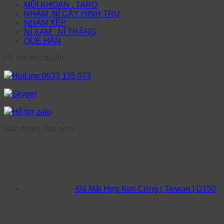
MŨI KHOAN , TARO
NHÁM ,NĨ CÂY HÌNH TRỤ
NHÁM XẾP
NĨ XÁM , NĨ TRẮNG
QUE HÀN
Hỗ trợ trực tuyến
HotLine:0933 135 073
Skyper
Hỗ trợ zalo
Sản phẩm vừa xem
Đá Mài Hợp Kim Cứng ( Taiwan ) D150