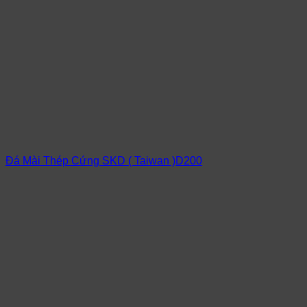
Đá Mài Thép Cứng SKD ( Taiwan )D200