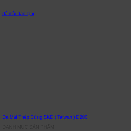
đá mài dao lạng
Đá Mài Thép Cứng SKD ( Taiwan ) D200
DANH MỤC SẢN PHẨM