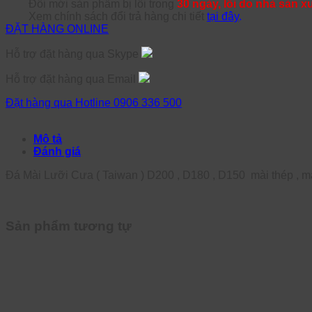
Đổi mới sản phẩm bị lỗi trong
30 ngày, lỗi do nhà sản x
Xem chính sách đổi trả hàng chi tiết
tại đây
.
ĐẶT HÀNG ONLINE
Hỗ trợ đặt hàng qua Skype
Hỗ trợ đặt hàng qua Email
Đặt hàng qua Hotline 0906 336 500
Mô tả
Đánh giá
Đá Mài Lưỡi Cưa ( Taiwan ) D200 , D180 , D150 mài thép , 
Sản phẩm tương tự