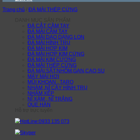
Trang chủ
/
ĐÁ MÀI THÉP CỨNG
DANH MỤC SẢN PHẨM
ĐÁ CẮT CẦM TAY
ĐÁ MÀI CẦM TAY
ĐÁ MÀI DAO DẠNG LON
ĐÁ MÀI HÌNH TRỤ
ĐÁ MÀI HỢP KIM
ĐÁ MÀI HỢP KIM CỨNG
ĐÁ MÀI KIM CƯƠNG
ĐÁ MÀI THÉP CỨNG
ĐÁ MÀI,SẮT,NHÔM,GAN,CAO SU
MÁY MÀI HƠI
MŨI KHOAN , TARO
NHÁM ,NĨ CÂY HÌNH TRỤ
NHÁM XẾP
NĨ XÁM , NĨ TRẮNG
QUE HÀN
Hỗ trợ trực tuyến
HotLine:0933 135 073
Skyper