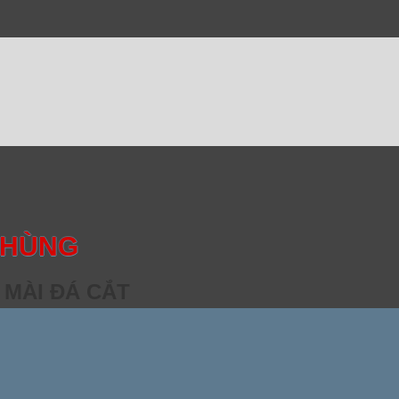
 HÙNG
 MÀI ĐÁ CẮT