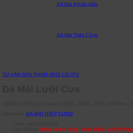
Đá Mài Khuôn Mẫu
Đá Mài Thép Cứng
TƯ VẤN SẢN PHẨM: 0933 135 073
Đá Mài Lưỡi Cưa
Đá Mài Lưỡi Cưa ( Taiwan ) D200 , D180 , D150 , mài thép , 
Danh mục:
ĐÁ MÀI THÉP CỨNG
Chính sách bán hàng
Cam kết bán
hàng chính hãng, nhập khẩu, giấy tờ hợp