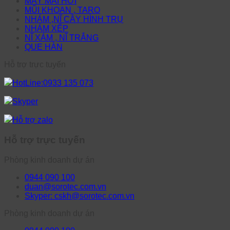
MÁY MÀI HƠI
MŨI KHOAN , TARO
NHÁM ,NĨ CÂY HÌNH TRỤ
NHÁM XẾP
NĨ XÁM , NĨ TRẮNG
QUE HÀN
Hỗ trợ trực tuyến
HotLine:0933 135 073
Skyper
Hỗ trợ zalo
Hỗ trợ trực tuyến
Phòng kinh doanh dự án
0944 090 100
duan@sorotec.com.vn
Skyper: cskh@sorotec.com.vn
Phòng kinh doanh dự án