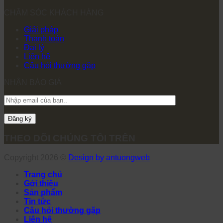
CHĂM SÓC KHÁCH HÀNG
Giải pháp
Thanh toán
Đại lý
Liên hệ
Câu hỏi thường gặp
NHẬN BÁO GIÁ
THEO DÕI CHÚNG TÔI TRÊN
Copyright 2026 ©
Design by antuongweb
Trang chủ
Gới thiệu
Sản phẩm
Tin tức
Câu hỏi thường gặp
Liên hệ