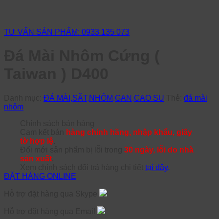
TƯ VẤN SẢN PHẨM: 0933 135 073
Đá Mài Nhôm Cứng (
Taiwan ) D400
Danh mục:
ĐÁ MÀI,SẮT,NHÔM,GAN,CAO SU
Thẻ:
đá mài
nhôm
Chính sách bán hàng
Cam kết bán
hàng chính hãng, nhập khẩu, giấy
tờ hợp lệ
.
Đổi mới sản phẩm bị lỗi trong
30 ngày, lỗi do nhà
sản xuất
.
Xem chính sách đổi trả hàng chi tiết
tại đây
.
ĐẶT HÀNG ONLINE
Hỗ trợ đặt hàng qua Skype
Hỗ trợ đặt hàng qua Email