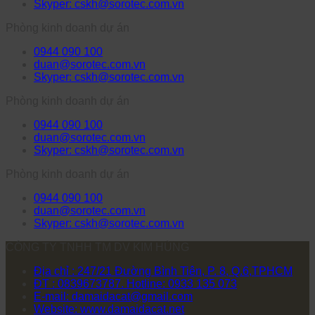
Skyper: cskh@sorotec.com.vn
Phòng kinh doanh dự án
0944 090 100
duan@sorotec.com.vn
Skyper: cskh@sorotec.com.vn
Phòng kinh doanh dự án
0944 090 100
duan@sorotec.com.vn
Skyper: cskh@sorotec.com.vn
Phòng kinh doanh dự án
0944 090 100
duan@sorotec.com.vn
Skyper: cskh@sorotec.com.vn
CÔNG TY TNHH TM DV KIM HÙNG
Địa chỉ : 247/21 Đường Bình Tiên, P. 8, Q.6,TPHCM
ĐT : 0839673787. Hotline: 0933 135 073
E-mail: damaidacat@gmail.com
Website: www.damaidacat.net