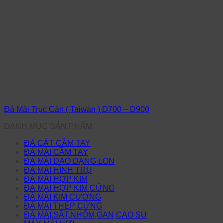
Đá Mài Trục Cán ( Taiwan ) D700 – D900
DANH MỤC SẢN PHẨM
ĐÁ CẮT CẦM TAY
ĐÁ MÀI CẦM TAY
ĐÁ MÀI DAO DẠNG LON
ĐÁ MÀI HÌNH TRỤ
ĐÁ MÀI HỢP KIM
ĐÁ MÀI HỢP KIM CỨNG
ĐÁ MÀI KIM CƯƠNG
ĐÁ MÀI THÉP CỨNG
ĐÁ MÀI,SẮT,NHÔM,GAN,CAO SU