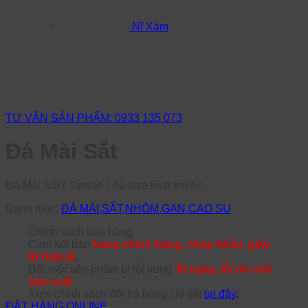
Nĩ Xám
TƯ VẤN SẢN PHẨM: 0933 135 073
Đá Mài Sắt
Đá Mài Sắt ( Taiwan ) đủ size kích thước
Danh mục:
ĐÁ MÀI,SẮT,NHÔM,GAN,CAO SU
Chính sách bán hàng
Cam kết bán
hàng chính hãng, nhập khẩu, giấy
tờ hợp lệ
.
Đổi mới sản phẩm bị lỗi trong
30 ngày, lỗi do nhà
sản xuất
.
Xem chính sách đổi trả hàng chi tiết
tại đây
.
ĐẶT HÀNG ONLINE