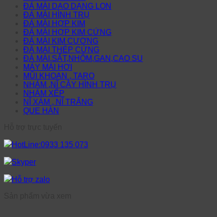
ĐÁ MÀI DAO DẠNG LON
ĐÁ MÀI HÌNH TRỤ
ĐÁ MÀI HỢP KIM
ĐÁ MÀI HỢP KIM CỨNG
ĐÁ MÀI KIM CƯƠNG
ĐÁ MÀI THÉP CỨNG
ĐÁ MÀI,SẮT,NHÔM,GAN,CAO SU
MÁY MÀI HƠI
MŨI KHOAN , TARO
NHÁM ,NĨ CÂY HÌNH TRỤ
NHÁM XẾP
NĨ XÁM , NĨ TRẮNG
QUE HÀN
Hỗ trợ trực tuyến
HotLine:0933 135 073
Skyper
Hỗ trợ zalo
Sản phẩm vừa xem