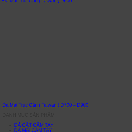
Đá Mài Trục Cán ( Taiwan ) D600
Đá Mài Trục Cán ( Taiwan ) D700 – D900
DANH MỤC SẢN PHẨM
ĐÁ CẮT CẦM TAY
ĐÁ MÀI CẦM TAY