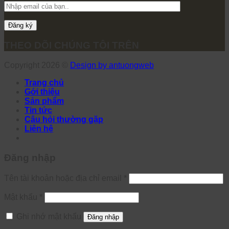
THEO DÕI CHÚNG TÔI TRÊN
Copyright 2026 ©
Design by antuongweb
Trang chủ
Gới thiệu
Sản phẩm
Tin tức
Câu hỏi thường gặp
Liên hệ
Đăng nhập
Tên tài khoản hoặc địa chỉ email
*
Mật khẩu
*
Ghi nhớ mật khẩu
Đăng nhập