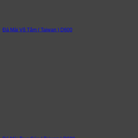
Đá Mài Vô Tâm ( Taiwan ) D600