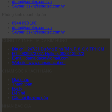
duan@sorotec.com.vn
Skyper: cskh@sorotec.com.vn
Phòng kinh doanh dự án
0944 090 100
duan@sorotec.com.vn
Skyper: cskh@sorotec.com.vn
CÔNG TY TNHH TM DV KIM HÙNG
Địa chỉ : 247/21 Đường Bình Tiên, P. 8, Q.6,TPHCM
ĐT : 0839673787. Hotline: 0933 135 073
E-mail: damaidacat@gmail.com
Website: www.damaidacat.net
CHĂM SÓC KHÁCH HÀNG
Giải pháp
Thanh toán
Đại lý
Liên hệ
Câu hỏi thường gặp
NHẬN BÁO GIÁ