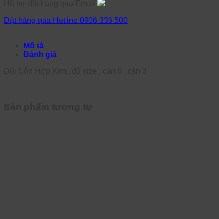
Hỗ trợ đặt hàng qua Email
Đặt hàng qua Hotline 0906 336 500
Mô tả
Đánh giá
Dùi Côn Hợp Kim , đủ size , cán 6 , cán 3
Sản phẩm tương tự