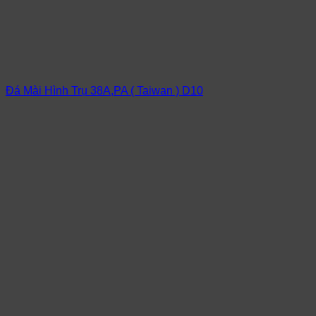
Đá Mài Hình Trụ 38A,PA ( Taiwan ) D10