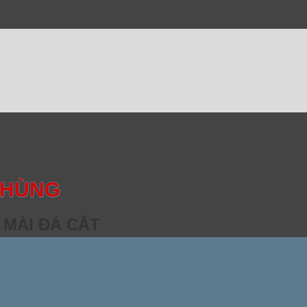
 HÙNG
 MÀI ĐÁ CẮT