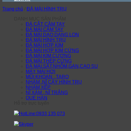
Trang chủ
/
ĐÁ MÀI HÌNH TRỤ
DANH MỤC SẢN PHẨM
ĐÁ CẮT CẦM TAY
ĐÁ MÀI CẦM TAY
ĐÁ MÀI DAO DẠNG LON
ĐÁ MÀI HÌNH TRỤ
ĐÁ MÀI HỢP KIM
ĐÁ MÀI HỢP KIM CỨNG
ĐÁ MÀI KIM CƯƠNG
ĐÁ MÀI THÉP CỨNG
ĐÁ MÀI,SẮT,NHÔM,GAN,CAO SU
MÁY MÀI HƠI
MŨI KHOAN , TARO
NHÁM ,NĨ CÂY HÌNH TRỤ
NHÁM XẾP
NĨ XÁM , NĨ TRẮNG
QUE HÀN
Hỗ trợ trực tuyến
HotLine:0933 135 073
Skyper