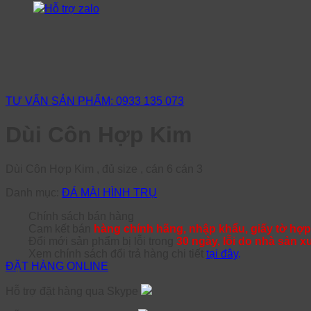
Hỗ trợ zalo
TƯ VẤN SẢN PHẨM: 0933 135 073
Dùi Côn Hợp Kim
Dùi Côn Hợp Kim , đủ size , cán 6 cán 3
Danh mục:
ĐÁ MÀI HÌNH TRỤ
Chính sách bán hàng
Cam kết bán
hàng chính hãng, nhập khẩu, giấy tờ hợp
Đổi mới sản phẩm bị lỗi trong
30 ngày, lỗi do nhà sản x
Xem chính sách đổi trả hàng chi tiết
tại đây
.
ĐẶT HÀNG ONLINE
Hỗ trợ đặt hàng qua Skype