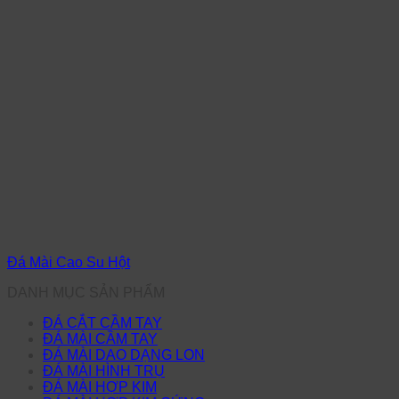
Đá Mài Cao Su Hột
DANH MỤC SẢN PHẨM
ĐÁ CẮT CẦM TAY
ĐÁ MÀI CẦM TAY
ĐÁ MÀI DAO DẠNG LON
ĐÁ MÀI HÌNH TRỤ
ĐÁ MÀI HỢP KIM