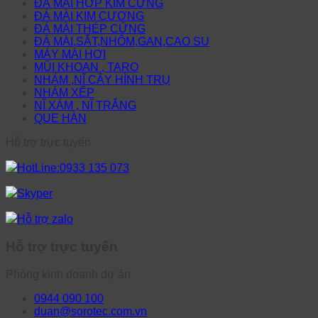
ĐÁ MÀI HỢP KIM CỨNG
ĐÁ MÀI KIM CƯƠNG
ĐÁ MÀI THÉP CỨNG
ĐÁ MÀI,SẮT,NHÔM,GAN,CAO SU
MÁY MÀI HƠI
MŨI KHOAN , TARO
NHÁM ,NĨ CÂY HÌNH TRỤ
NHÁM XẾP
NĨ XÁM , NĨ TRẮNG
QUE HÀN
Hỗ trợ trực tuyến
HotLine:0933 135 073
Skyper
Hỗ trợ zalo
Hỗ trợ trực tuyến
Phòng kinh doanh dự án
0944 090 100
duan@sorotec.com.vn