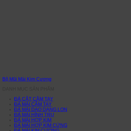
Bộ Mũi Mài Kim Cương
DANH MỤC SẢN PHẨM
ĐÁ CẮT CẦM TAY
ĐÁ MÀI CẦM TAY
ĐÁ MÀI DAO DẠNG LON
ĐÁ MÀI HÌNH TRỤ
ĐÁ MÀI HỢP KIM
ĐÁ MÀI HỢP KIM CỨNG
ĐÁ MÀI KIM CƯƠNG