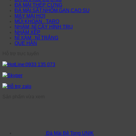
ĐÁ MÀI THÉP CỨNG
ĐÁ MÀI,SẮT,NHÔM,GAN,CAO SU
MÁY MÀI HƠI
MŨI KHOAN , TARO
NHÁM ,NĨ CÂY HÌNH TRỤ
NHÁM XẾP
NĨ XÁM , NĨ TRẮNG
QUE HÀN
Hỗ trợ trực tuyến
HotLine:0933 135 073
Skyper
Hỗ trợ zalo
Sản phẩm vừa xem
Đá Mài Bê Tong UNIK