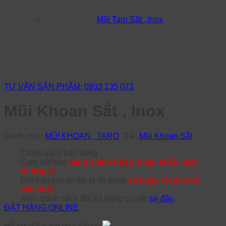
Mũi Taro Sắt , Inox
TƯ VẤN SẢN PHẨM: 0933 135 073
Mũi Khoan Sắt , Inox
Danh mục:
MŨI KHOAN , TARO
Thẻ:
Mũi Khoan Sắt
Chính sách bán hàng
Cam kết bán
hàng chính hãng, nhập khẩu, giấy
tờ hợp lệ
.
Đổi mới sản phẩm bị lỗi trong
30 ngày, lỗi do nhà
sản xuất
.
Xem chính sách đổi trả hàng chi tiết
tại đây
.
ĐẶT HÀNG ONLINE
Hỗ trợ đặt hàng qua Skype