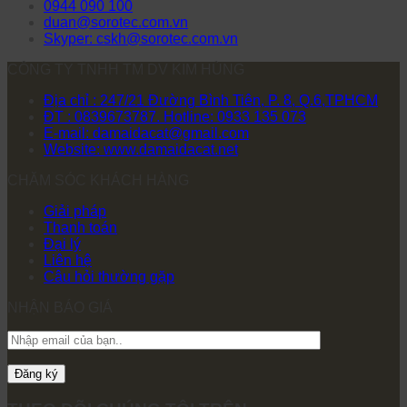
0944 090 100
duan@sorotec.com.vn
Skyper: cskh@sorotec.com.vn
CÔNG TY TNHH TM DV KIM HÙNG
Địa chỉ : 247/21 Đường Bình Tiên, P. 8, Q.6,TPHCM
ĐT : 0839673787. Hotline: 0933 135 073
E-mail: damaidacat@gmail.com
Website: www.damaidacat.net
CHĂM SÓC KHÁCH HÀNG
Giải pháp
Thanh toán
Đại lý
Liên hệ
Câu hỏi thường gặp
NHẬN BÁO GIÁ