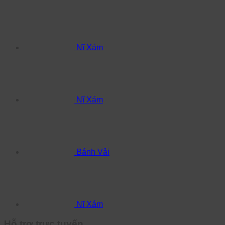
Nĩ Xám
Nĩ Xám
Bánh Vải
Nĩ Xám
Hỗ trợ trực tuyến