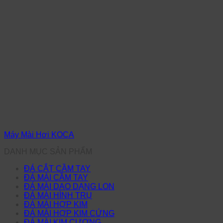
Máy Mài Hơi KOCA
DANH MỤC SẢN PHẨM
ĐÁ CẮT CẦM TAY
ĐÁ MÀI CẦM TAY
ĐÁ MÀI DAO DẠNG LON
ĐÁ MÀI HÌNH TRỤ
ĐÁ MÀI HỢP KIM
ĐÁ MÀI HỢP KIM CỨNG
ĐÁ MÀI KIM CƯƠNG