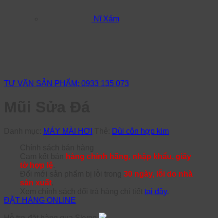
Nĩ Xám
TƯ VẤN SẢN PHẨM: 0933 135 073
Mũi Sửa Đá
Danh mục:
MÁY MÀI HƠI
Thẻ:
Dùi côn hợp kim
Chính sách bán hàng
Cam kết bán
hàng chính hãng, nhập khẩu, giấy
tờ hợp lệ
.
Đổi mới sản phẩm bị lỗi trong
30 ngày, lỗi do nhà
sản xuất
.
Xem chính sách đổi trả hàng chi tiết
tại đây
.
ĐẶT HÀNG ONLINE
Hỗ trợ đặt hàng qua Skype