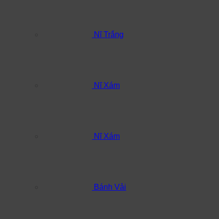
Nĩ Trắng
Nĩ Xám
Nĩ Xám
Bánh Vải