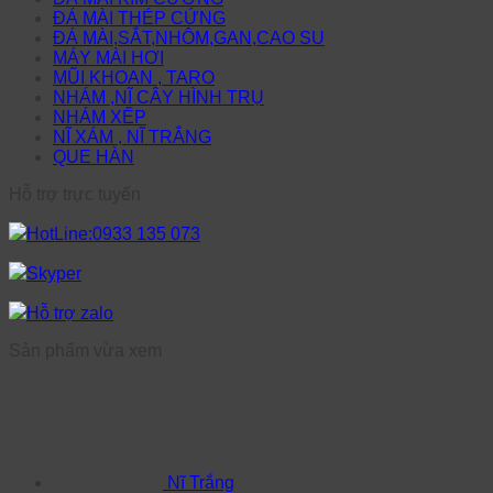
ĐÁ MÀI THÉP CỨNG
ĐÁ MÀI,SẮT,NHÔM,GAN,CAO SU
MÁY MÀI HƠI
MŨI KHOAN , TARO
NHÁM ,NĨ CÂY HÌNH TRỤ
NHÁM XẾP
NĨ XÁM , NĨ TRẮNG
QUE HÀN
Hỗ trợ trực tuyến
HotLine:0933 135 073
Skyper
Hỗ trợ zalo
Sản phẩm vừa xem
Nĩ Trắng