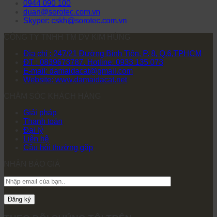
0944 090 100
duan@sorotec.com.vn
Skyper: cskh@sorotec.com.vn
CÔNG TY TNHH TM DV KIM HÙNG
Địa chỉ : 247/21 Đường Bình Tiên, P. 8, Q.6,TPHCM
ĐT : 0839673787. Hotline: 0933 135 073
E-mail: damaidacat@gmail.com
Website: www.damaidacat.net
CHĂM SÓC KHÁCH HÀNG
Giải pháp
Thanh toán
Đại lý
Liên hệ
Câu hỏi thường gặp
NHẬN BÁO GIÁ