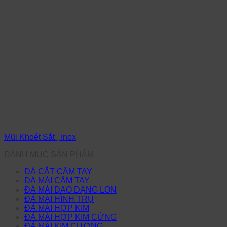
Mũi Khoét Sắt , Inox
DANH MỤC SẢN PHẨM
ĐÁ CẮT CẦM TAY
ĐÁ MÀI CẦM TAY
ĐÁ MÀI DAO DẠNG LON
ĐÁ MÀI HÌNH TRỤ
ĐÁ MÀI HỢP KIM
ĐÁ MÀI HỢP KIM CỨNG
ĐÁ MÀI KIM CƯƠNG