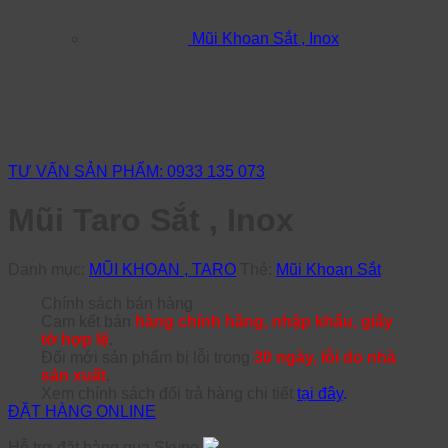
Mũi Khoan Sắt , Inox
TƯ VẤN SẢN PHẨM: 0933 135 073
Mũi Taro Sắt , Inox
Danh mục:
MŨI KHOAN , TARO
Thẻ:
Mũi Khoan Sắt
Chính sách bán hàng
Cam kết bán
hàng chính hãng, nhập khẩu, giấy
tờ hợp lệ
.
Đổi mới sản phẩm bị lỗi trong
30 ngày, lỗi do nhà
sản xuất
.
Xem chính sách đổi trả hàng chi tiết
tại đây
.
ĐẶT HÀNG ONLINE
Hỗ trợ đặt hàng qua Skype