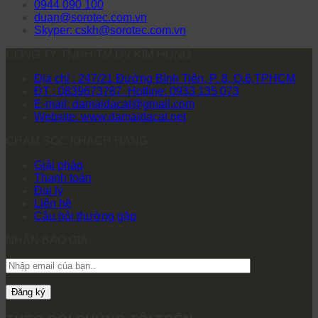
0944 090 100
duan@sorotec.com.vn
Skyper: cskh@sorotec.com.vn
CÔNG TY TNHH TM DV KIM HÙNG
Địa chỉ : 247/21 Đường Bình Tiên, P. 8, Q.6,TPHCM
ĐT : 0839673787. Hotline: 0933 135 073
E-mail: damaidacat@gmail.com
Website: www.damaidacat.net
CHĂM SÓC KHÁCH HÀNG
Giải pháp
Thanh toán
Đại lý
Liên hệ
Câu hỏi thường gặp
NHẬN BÁO GIÁ