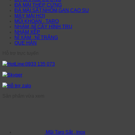
ĐÁ MÀI THÉP CỨNG
ĐÁ MÀI,SẮT,NHÔM,GAN,CAO SU
MÁY MÀI HƠI
MŨI KHOAN , TARO
NHÁM ,NĨ CÂY HÌNH TRỤ
NHÁM XẾP
NĨ XÁM , NĨ TRẮNG
QUE HÀN
Hỗ trợ trực tuyến
HotLine:0933 135 073
Skyper
Hỗ trợ zalo
Sản phẩm vừa xem
Mũi Taro Sắt , Inox