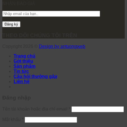
NHẬN BÁO GIÁ
THEO DÕI CHÚNG TÔI TRÊN
Copyright 2026 ©
Design by antuongweb
Trang chủ
Gới thiệu
Sản phẩm
Tin tức
Câu hỏi thường gặp
Liên hệ
Đăng nhập
Tên tài khoản hoặc địa chỉ email
*
Mật khẩu
*