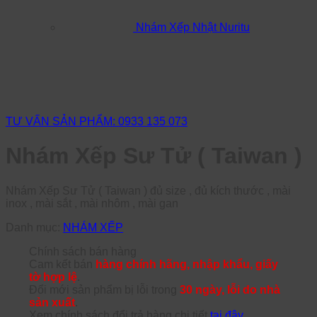
Nhám Xếp Nhật Nuritu
TƯ VẤN SẢN PHẨM: 0933 135 073
Nhám Xếp Sư Tử ( Taiwan )
Nhám Xếp Sư Tử ( Taiwan ) đủ size , đủ kích thước , mài
inox , mài sắt , mài nhôm , mài gan
Danh mục:
NHÁM XẾP
Chính sách bán hàng
Cam kết bán
hàng chính hãng, nhập khẩu, giấy
tờ hợp lệ
.
Đổi mới sản phẩm bị lỗi trong
30 ngày, lỗi do nhà
sản xuất
.
Xem chính sách đổi trả hàng chi tiết
tại đây
.