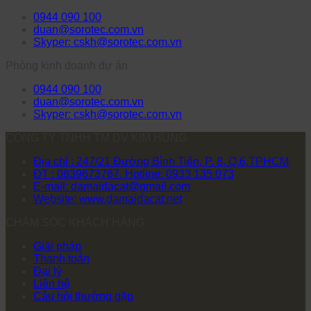
0944 090 100
duan@sorotec.com.vn
Skyper: cskh@sorotec.com.vn
Phòng kinh doanh dự án
0944 090 100
duan@sorotec.com.vn
Skyper: cskh@sorotec.com.vn
CÔNG TY TNHH TM DV KIM HÙNG
Địa chỉ : 247/21 Đường Bình Tiên, P. 8, Q.6,TPHCM
ĐT : 0839673787. Hotline: 0933 135 073
E-mail: damaidacat@gmail.com
Website: www.damaidacat.net
CHĂM SÓC KHÁCH HÀNG
Giải pháp
Thanh toán
Đại lý
Liên hệ
Câu hỏi thường gặp