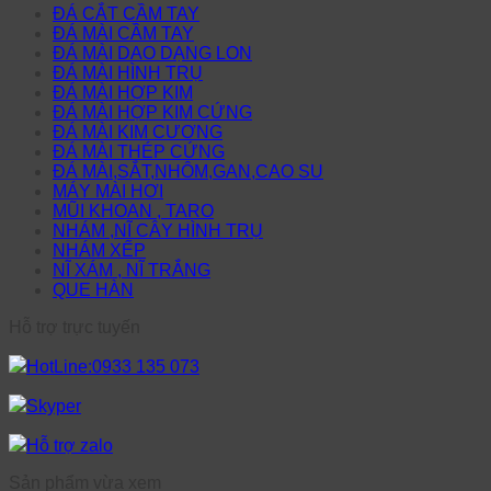
ĐÁ CẮT CẦM TAY
ĐÁ MÀI CẦM TAY
ĐÁ MÀI DAO DẠNG LON
ĐÁ MÀI HÌNH TRỤ
ĐÁ MÀI HỢP KIM
ĐÁ MÀI HỢP KIM CỨNG
ĐÁ MÀI KIM CƯƠNG
ĐÁ MÀI THÉP CỨNG
ĐÁ MÀI,SẮT,NHÔM,GAN,CAO SU
MÁY MÀI HƠI
MŨI KHOAN , TARO
NHÁM ,NĨ CÂY HÌNH TRỤ
NHÁM XẾP
NĨ XÁM , NĨ TRẮNG
QUE HÀN
Hỗ trợ trực tuyến
HotLine:0933 135 073
Skyper
Hỗ trợ zalo
Sản phẩm vừa xem