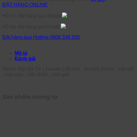
ĐẶT HÀNG ONLINE
Hỗ trợ đặt hàng qua Skype
Hỗ trợ đặt hàng qua Email
Đặt hàng qua Hotline 0906 336 500
Mô tả
Đánh giá
Nhám Xếp Sư Tử ( Taiwan ) đủ size , đủ kích thước , mài sắt
, mài inox , mài nhôm , mài gan
Sản phẩm tương tự