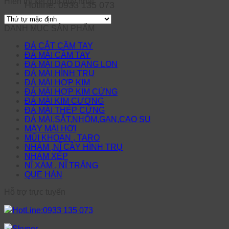
Hiển thị kết quả duy nhất
Hotline: 0933 135 073
DANH MỤC SẢN PHẨM
ĐÁ CẮT CẦM TAY
ĐÁ MÀI CẦM TAY
ĐÁ MÀI DAO DẠNG LON
ĐÁ MÀI HÌNH TRỤ
ĐÁ MÀI HỢP KIM
ĐÁ MÀI HỢP KIM CỨNG
ĐÁ MÀI KIM CƯƠNG
ĐÁ MÀI THÉP CỨNG
ĐÁ MÀI,SẮT,NHÔM,GAN,CAO SU
MÁY MÀI HƠI
MŨI KHOAN , TARO
NHÁM ,NĨ CÂY HÌNH TRỤ
NHÁM XẾP
NĨ XÁM , NĨ TRẮNG
QUE HÀN
Hỗ trợ trực tuyến
HotLine:0933 135 073
Skyper