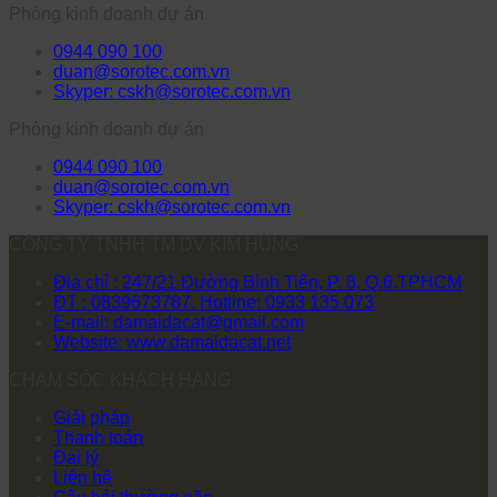
Phòng kinh doanh dự án
0944 090 100
duan@sorotec.com.vn
Skyper: cskh@sorotec.com.vn
Phòng kinh doanh dự án
0944 090 100
duan@sorotec.com.vn
Skyper: cskh@sorotec.com.vn
CÔNG TY TNHH TM DV KIM HÙNG
Địa chỉ : 247/21 Đường Bình Tiên, P. 8, Q.6,TPHCM
ĐT : 0839673787. Hotline: 0933 135 073
E-mail: damaidacat@gmail.com
Website: www.damaidacat.net
CHĂM SÓC KHÁCH HÀNG
Giải pháp
Thanh toán
Đại lý
Liên hệ