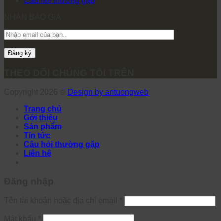
Câu hỏi thường gặp
NHẬN BÁO GIÁ
THEO DÕI CHÚNG TÔI TRÊN
Copyright 2026 ©
Design by antuongweb
Trang chủ
Gới thiệu
Sản phẩm
Tin tức
Câu hỏi thường gặp
Liên hệ
Đăng nhập
Tên tài khoản hoặc địa chỉ email
*
Mật khẩu
*