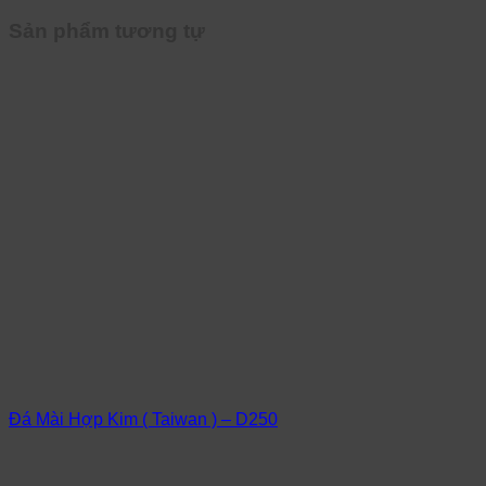
Sản phẩm tương tự
Đá Mài Hợp Kim ( Taiwan ) – D250