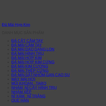
Đá Mài Hợp Kim
DANH MỤC SẢN PHẨM
ĐÁ CẮT CẦM TAY
ĐÁ MÀI CẦM TAY
ĐÁ MÀI DAO DẠNG LON
ĐÁ MÀI HÌNH TRỤ
ĐÁ MÀI HỢP KIM
ĐÁ MÀI HỢP KIM CỨNG
ĐÁ MÀI KIM CƯƠNG
ĐÁ MÀI THÉP CỨNG
ĐÁ MÀI,SẮT,NHÔM,GAN,CAO SU
MÁY MÀI HƠI
MŨI KHOAN , TARO
NHÁM ,NĨ CÂY HÌNH TRỤ
NHÁM XẾP
NĨ XÁM , NĨ TRẮNG
QUE HÀN