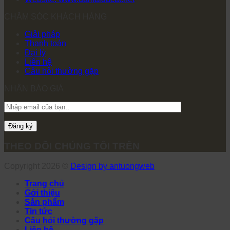
CHĂM SÓC KHÁCH HÀNG
Giải pháp
Thanh toán
Đại lý
Liên hệ
Câu hỏi thường gặp
NHẬN BÁO GIÁ
THEO DÕI CHÚNG TÔI TRÊN
Copyright 2026 ©
Design by antuongweb
Trang chủ
Gới thiệu
Sản phẩm
Tin tức
Câu hỏi thường gặp
Liên hệ