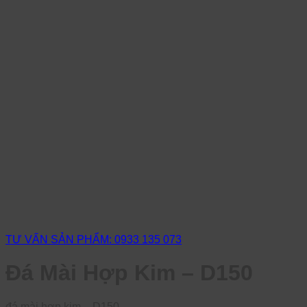
TƯ VẤN SẢN PHẨM: 0933 135 073
Đá Mài Hợp Kim – D150
đá mài hợp kim – D150