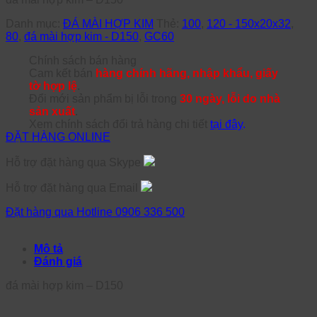
Danh mục:
ĐÁ MÀI HỢP KIM
Thẻ:
100
,
120 - 150x20x32
,
80
,
đá mài hợp kim - D150
,
GC60
Chính sách bán hàng
Cam kết bán
hàng chính hãng, nhập khẩu, giấy
tờ hợp lệ
.
Đổi mới sản phẩm bị lỗi trong
30 ngày, lỗi do nhà
sản xuất
.
Xem chính sách đổi trả hàng chi tiết
tại đây
.
ĐẶT HÀNG ONLINE
Hỗ trợ đặt hàng qua Skype
Hỗ trợ đặt hàng qua Email
Đặt hàng qua Hotline 0906 336 500
Mô tả
Đánh giá
đá mài hợp kim – D150