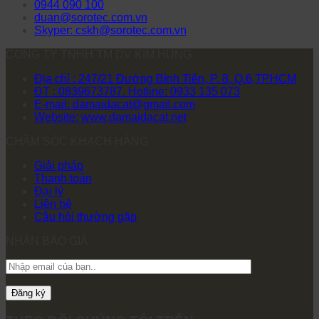
0944 090 100
duan@sorotec.com.vn
Skyper: cskh@sorotec.com.vn
CÔNG TY TNHH TM DV KIM HÙNG
Địa chỉ : 247/21 Đường Bình Tiên, P. 8, Q.6,TPHCM
ĐT : 0839673787. Hotline: 0933 135 073
E-mail: damaidacat@gmail.com
Website: www.damaidacat.net
CHĂM SÓC KHÁCH HÀNG
Giải pháp
Thanh toán
Đại lý
Liên hệ
Câu hỏi thường gặp
NHẬN BÁO GIÁ