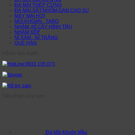
ĐÁ MÀI THÉP CỨNG
ĐÁ MÀI,SẮT,NHÔM,GAN,CAO SU
MÁY MÀI HƠI
MŨI KHOAN , TARO
NHÁM ,NĨ CÂY HÌNH TRỤ
NHÁM XẾP
NĨ XÁM , NĨ TRẮNG
QUE HÀN
Hỗ trợ trực tuyến
HotLine:0933 135 073
Skyper
Hỗ trợ zalo
Sản phẩm vừa xem
Đá Mài Khuôn Mẫu