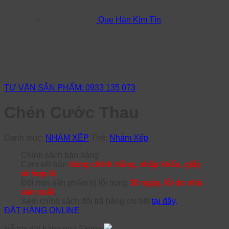
Que Hàn Kim Tín
TƯ VẤN SẢN PHẨM: 0933 135 073
Chén Cước Thau
Danh mục:
NHÁM XẾP
Thẻ:
Nhám Xếp
Chính sách bán hàng
Cam kết bán
hàng chính hãng, nhập khẩu, giấy
tờ hợp lệ
.
Đổi mới sản phẩm bị lỗi trong
30 ngày, lỗi do nhà
sản xuất
.
Xem chính sách đổi trả hàng chi tiết
tại đây
.
ĐẶT HÀNG ONLINE
Hỗ trợ đặt hàng qua Skype