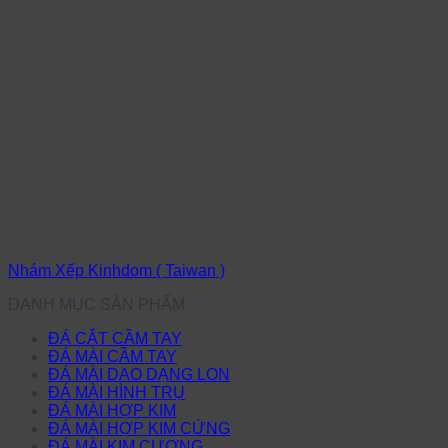
Nhám Xếp Kinhdom ( Taiwan )
DANH MỤC SẢN PHẨM
ĐÁ CẮT CẦM TAY
ĐÁ MÀI CẦM TAY
ĐÁ MÀI DAO DẠNG LON
ĐÁ MÀI HÌNH TRỤ
ĐÁ MÀI HỢP KIM
ĐÁ MÀI HỢP KIM CỨNG
ĐÁ MÀI KIM CƯƠNG