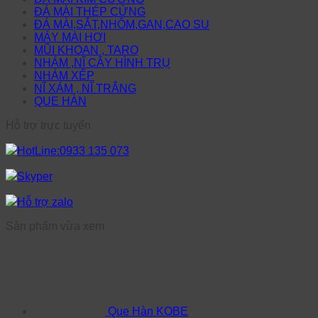
ĐÁ MÀI THÉP CỨNG
ĐÁ MÀI,SẮT,NHÔM,GAN,CAO SU
MÁY MÀI HƠI
MŨI KHOAN , TARO
NHÁM ,NĨ CÂY HÌNH TRỤ
NHÁM XẾP
NĨ XÁM , NĨ TRẮNG
QUE HÀN
Hỗ trợ trực tuyến
HotLine:0933 135 073
Skyper
Hỗ trợ zalo
Sản phẩm vừa xem
Que Hàn KOBE