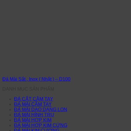
Đá Mài Sắt , Inox ( Nhật ) – D100
DANH MỤC SẢN PHẨM
ĐÁ CẮT CẦM TAY
ĐÁ MÀI CẦM TAY
ĐÁ MÀI DAO DẠNG LON
ĐÁ MÀI HÌNH TRỤ
ĐÁ MÀI HỢP KIM
ĐÁ MÀI HỢP KIM CỨNG
ĐÁ MÀI KIM CƯƠNG