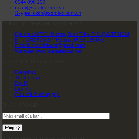
0944 090 100
duan@sorotec.com.vn
Skyper: cskh@sorotec.com.vn
CÔNG TY TNHH TM DV KIM HÙNG
Địa chỉ : 247/21 Đường Bình Tiên, P. 8, Q.6,TPHCM
ĐT : 0839673787. Hotline: 0933 135 073
E-mail: damaidacat@gmail.com
Website: www.damaidacat.net
CHĂM SÓC KHÁCH HÀNG
Giải pháp
Thanh toán
Đại lý
Liên hệ
Câu hỏi thường gặp
NHẬN BÁO GIÁ