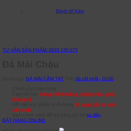
Bánh Nĩ Xám
TƯ VẤN SẢN PHẨM: 0933 135 073
Đá Mài Chậu
Danh mục:
ĐÁ MÀI CẦM TAY
Thẻ:
đá cắt nhật - D100
Chính sách bán hàng
Cam kết bán
hàng chính hãng, nhập khẩu, giấy
tờ hợp lệ
.
Đổi mới sản phẩm bị lỗi trong
30 ngày, lỗi do nhà
sản xuất
.
Xem chính sách đổi trả hàng chi tiết
tại đây
.
ĐẶT HÀNG ONLINE
Hỗ trợ đặt hàng qua Skype