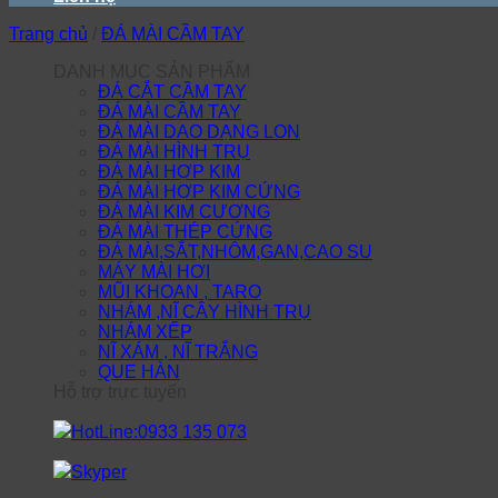
Trang chủ
/
ĐÁ MÀI CẦM TAY
DANH MỤC SẢN PHẨM
ĐÁ CẮT CẦM TAY
ĐÁ MÀI CẦM TAY
ĐÁ MÀI DAO DẠNG LON
ĐÁ MÀI HÌNH TRỤ
ĐÁ MÀI HỢP KIM
ĐÁ MÀI HỢP KIM CỨNG
ĐÁ MÀI KIM CƯƠNG
ĐÁ MÀI THÉP CỨNG
ĐÁ MÀI,SẮT,NHÔM,GAN,CAO SU
MÁY MÀI HƠI
MŨI KHOAN , TARO
NHÁM ,NĨ CÂY HÌNH TRỤ
NHÁM XẾP
NĨ XÁM , NĨ TRẮNG
QUE HÀN
Hỗ trợ trực tuyến
HotLine:0933 135 073
Skyper