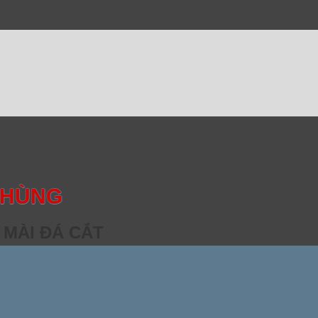
 HÙNG
 MÀI ĐÁ CẮT