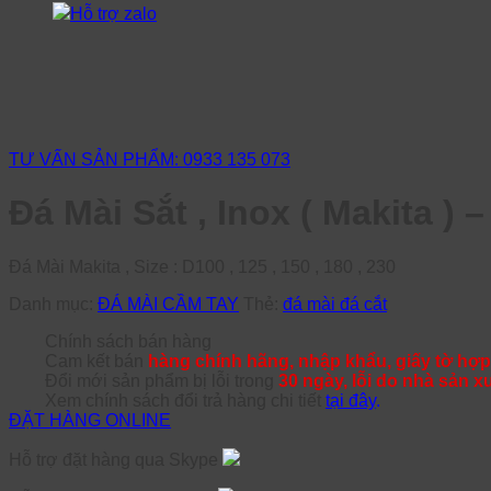
Hỗ trợ zalo
TƯ VẤN SẢN PHẨM: 0933 135 073
Đá Mài Sắt , Inox ( Makita ) 
Đá Mài Makita , Size : D100 , 125 , 150 , 180 , 230
Danh mục:
ĐÁ MÀI CẦM TAY
Thẻ:
đá mài đá cắt
Chính sách bán hàng
Cam kết bán
hàng chính hãng, nhập khẩu, giấy tờ hợp
Đổi mới sản phẩm bị lỗi trong
30 ngày, lỗi do nhà sản x
Xem chính sách đổi trả hàng chi tiết
tại đây
.
ĐẶT HÀNG ONLINE
Hỗ trợ đặt hàng qua Skype