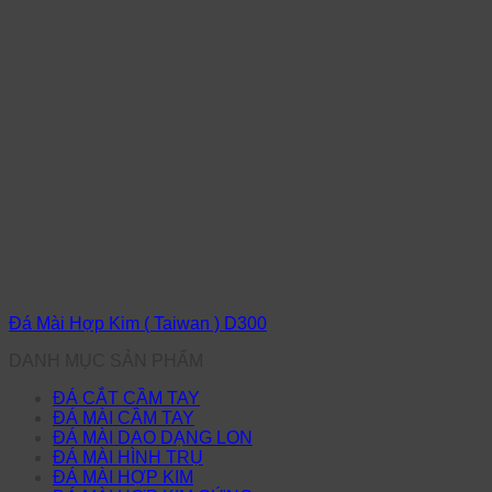
Đá Mài Hợp Kim ( Taiwan ) D300
DANH MỤC SẢN PHẨM
ĐÁ CẮT CẦM TAY
ĐÁ MÀI CẦM TAY
ĐÁ MÀI DAO DẠNG LON
ĐÁ MÀI HÌNH TRỤ
ĐÁ MÀI HỢP KIM