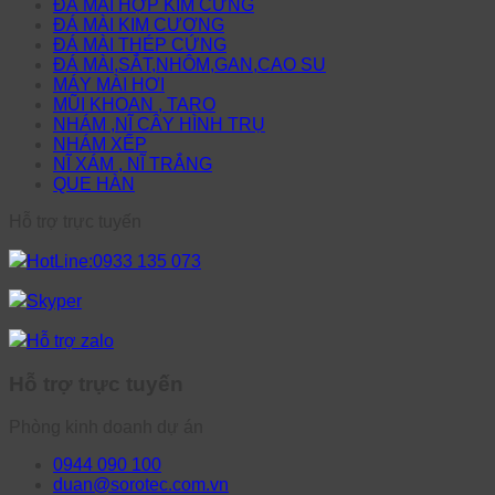
ĐÁ MÀI HỢP KIM CỨNG
ĐÁ MÀI KIM CƯƠNG
ĐÁ MÀI THÉP CỨNG
ĐÁ MÀI,SẮT,NHÔM,GAN,CAO SU
MÁY MÀI HƠI
MŨI KHOAN , TARO
NHÁM ,NĨ CÂY HÌNH TRỤ
NHÁM XẾP
NĨ XÁM , NĨ TRẮNG
QUE HÀN
Hỗ trợ trực tuyến
HotLine:0933 135 073
Skyper
Hỗ trợ zalo
Hỗ trợ trực tuyến
Phòng kinh doanh dự án
0944 090 100
duan@sorotec.com.vn