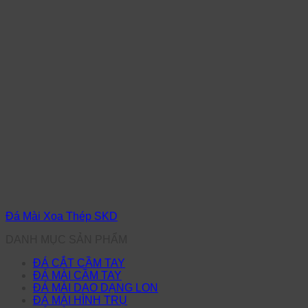
Đá Mài Xoa Thép SKD
DANH MỤC SẢN PHẨM
ĐÁ CẮT CẦM TAY
ĐÁ MÀI CẦM TAY
ĐÁ MÀI DAO DẠNG LON
ĐÁ MÀI HÌNH TRỤ