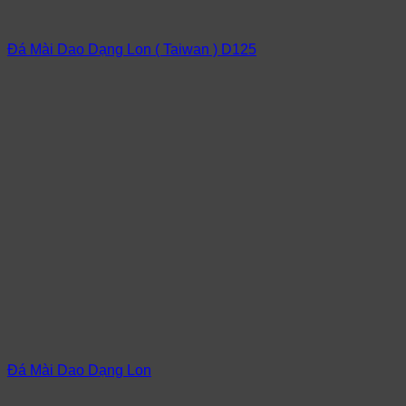
Đá Mài Dao Dạng Lon ( Taiwan ) D125
Đá Mài Dao Dạng Lon