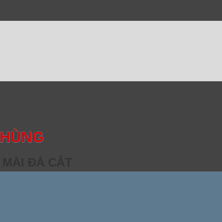
 HÙNG
 MÀI ĐÁ CẮT