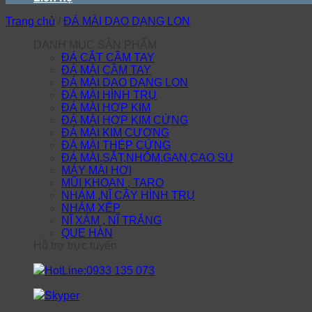
Trang chủ
/
ĐÁ MÀI DAO DẠNG LON
DANH MỤC SẢN PHẨM
ĐÁ CẮT CẦM TAY
ĐÁ MÀI CẦM TAY
ĐÁ MÀI DAO DẠNG LON
ĐÁ MÀI HÌNH TRỤ
ĐÁ MÀI HỢP KIM
ĐÁ MÀI HỢP KIM CỨNG
ĐÁ MÀI KIM CƯƠNG
ĐÁ MÀI THÉP CỨNG
ĐÁ MÀI,SẮT,NHÔM,GAN,CAO SU
MÁY MÀI HƠI
MŨI KHOAN , TARO
NHÁM ,NĨ CÂY HÌNH TRỤ
NHÁM XẾP
NĨ XÁM , NĨ TRẮNG
QUE HÀN
Hỗ trợ trực tuyến
HotLine:0933 135 073
Skyper