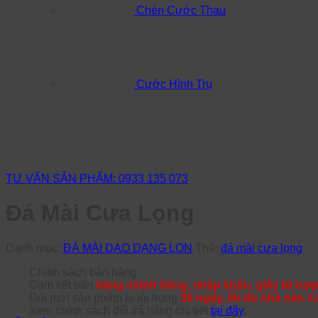
Chén Cước Thau
Cước Hình Trụ
TƯ VẤN SẢN PHẨM: 0933 135 073
Đá Mài Cưa Lọng
Danh mục:
ĐÁ MÀI DAO DẠNG LON
Thẻ:
đá mài cưa lọng
Chính sách bán hàng
Cam kết bán
hàng chính hãng, nhập khẩu, giấy tờ hợp
Đổi mới sản phẩm bị lỗi trong
30 ngày, lỗi do nhà sản x
Xem chính sách đổi trả hàng chi tiết
tại đây
.