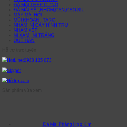
ĐÁ MÀI THÉP CỨNG
ĐÁ MÀI,SẮT,NHÔM,GAN,CAO SU
MÁY MÀI HƠI
MŨI KHOAN , TARO
NHÁM ,NĨ CÂY HÌNH TRỤ
NHÁM XẾP
NĨ XÁM , NĨ TRẮNG
QUE HÀN
Hỗ trợ trực tuyến
HotLine:0933 135 073
Skyper
Hỗ trợ zalo
Sản phẩm vừa xem
Đá Mài Phẳng Hợp Kim