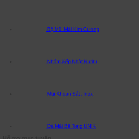
Bộ Mũi Mài Kim Cương
Nhám Xếp Nhật Nuritu
Mũi Khoan Sắt , Inox
Đá Mài Bê Tong UNIK
Hỗ trợ trực tuyến