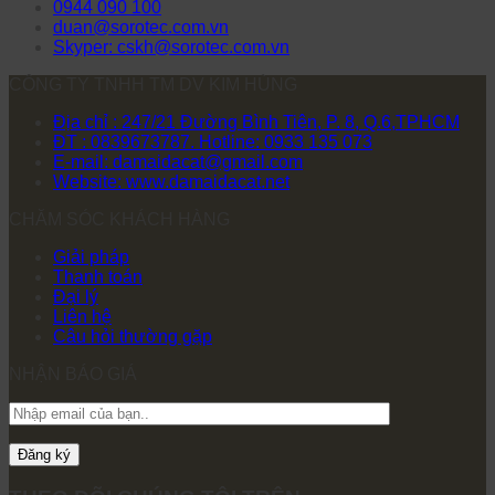
0944 090 100
duan@sorotec.com.vn
Skyper: cskh@sorotec.com.vn
CÔNG TY TNHH TM DV KIM HÙNG
Địa chỉ : 247/21 Đường Bình Tiên, P. 8, Q.6,TPHCM
ĐT : 0839673787. Hotline: 0933 135 073
E-mail: damaidacat@gmail.com
Website: www.damaidacat.net
CHĂM SÓC KHÁCH HÀNG
Giải pháp
Thanh toán
Đại lý
Liên hệ
Câu hỏi thường gặp
NHẬN BÁO GIÁ