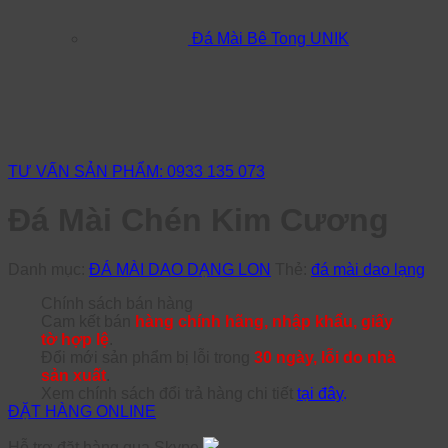
Đá Mài Bê Tong UNIK
TƯ VẤN SẢN PHẨM: 0933 135 073
Đá Mài Chén Kim Cương
Danh mục:
ĐÁ MÀI DAO DẠNG LON
Thẻ:
đá mài dao lạng
Chính sách bán hàng
Cam kết bán
hàng chính hãng, nhập khẩu, giấy
tờ hợp lệ
.
Đổi mới sản phẩm bị lỗi trong
30 ngày, lỗi do nhà
sản xuất
.
Xem chính sách đổi trả hàng chi tiết
tại đây
.
ĐẶT HÀNG ONLINE
Hỗ trợ đặt hàng qua Skype