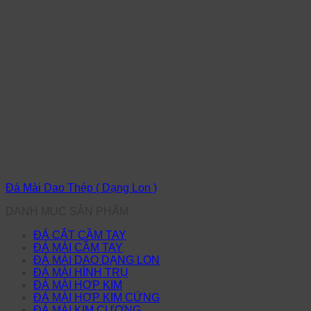
Đá Mài Dao Thép ( Dạng Lon )
DANH MỤC SẢN PHẨM
ĐÁ CẮT CẦM TAY
ĐÁ MÀI CẦM TAY
ĐÁ MÀI DAO DẠNG LON
ĐÁ MÀI HÌNH TRỤ
ĐÁ MÀI HỢP KIM
ĐÁ MÀI HỢP KIM CỨNG
ĐÁ MÀI KIM CƯƠNG