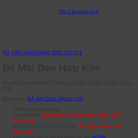
Dùi Côn Hợp Kim
TƯ VẤN SẢN PHẨM: 0933 135 073
Đá Mài Dao Hợp Kim
Đá Mài Dao Hợp Kim ( Taiwan ) D250 , D200 , D150 , D100 ,
D80
Danh mục:
ĐÁ MÀI DAO DẠNG LON
Chính sách bán hàng
Cam kết bán
hàng chính hãng, nhập khẩu, giấy
tờ hợp lệ
.
Đổi mới sản phẩm bị lỗi trong
30 ngày, lỗi do nhà
sản xuất
.
Xem chính sách đổi trả hàng chi tiết
tại đây
.