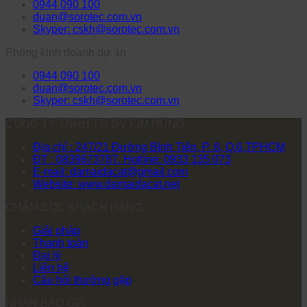
0944 090 100
duan@sorotec.com.vn
Skyper: cskh@sorotec.com.vn
Phòng kinh doanh dự án
0944 090 100
duan@sorotec.com.vn
Skyper: cskh@sorotec.com.vn
CÔNG TY TNHH TM DV KIM HÙNG
Địa chỉ : 247/21 Đường Bình Tiên, P. 8, Q.6,TPHCM
ĐT : 0839673787. Hotline: 0933 135 073
E-mail: damaidacat@gmail.com
Website: www.damaidacat.net
CHĂM SÓC KHÁCH HÀNG
Giải pháp
Thanh toán
Đại lý
Liên hệ
Câu hỏi thường gặp
NHẬN BÁO GIÁ