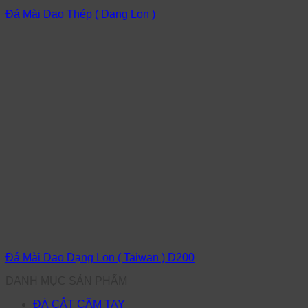
Đá Mài Dao Thép ( Dạng Lon )
Đá Mài Dao Dạng Lon ( Taiwan ) D200
DANH MỤC SẢN PHẨM
ĐÁ CẮT CẦM TAY