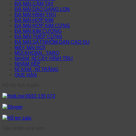
ĐÁ MÀI CẦM TAY
ĐÁ MÀI DAO DẠNG LON
ĐÁ MÀI HÌNH TRỤ
ĐÁ MÀI HỢP KIM
ĐÁ MÀI HỢP KIM CỨNG
ĐÁ MÀI KIM CƯƠNG
ĐÁ MÀI THÉP CỨNG
ĐÁ MÀI,SẮT,NHÔM,GAN,CAO SU
MÁY MÀI HƠI
MŨI KHOAN , TARO
NHÁM ,NĨ CÂY HÌNH TRỤ
NHÁM XẾP
NĨ XÁM , NĨ TRẮNG
QUE HÀN
Hỗ trợ trực tuyến
HotLine:0933 135 073
Skyper
Hỗ trợ zalo
Sản phẩm vừa xem