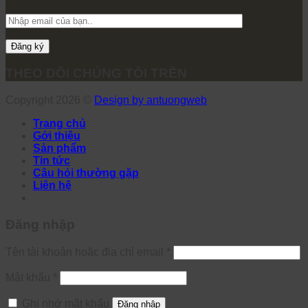
THEO DÕI CHÚNG TÔI TRÊN
Copyright 2026 ©
Design by antuongweb
Trang chủ
Gới thiệu
Sản phẩm
Tin tức
Câu hỏi thường gặp
Liên hệ
Đăng nhập
Tên tài khoản hoặc địa chỉ email
*
Mật khẩu
*
Ghi nhớ mật khẩu
Đăng nhập