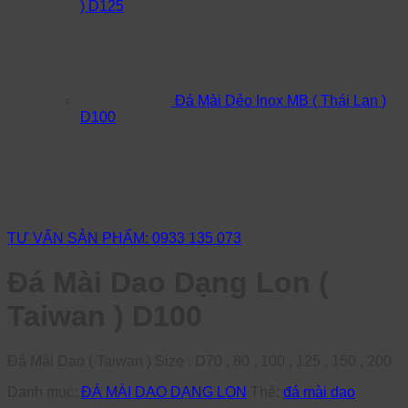
) D125
Đá Mài Dẻo Inox MB ( Thái Lan )
D100
TƯ VẤN SẢN PHẨM: 0933 135 073
Đá Mài Dao Dạng Lon (
Taiwan ) D100
Đá Mài Dao ( Taiwan ) Size : D70 , 80 , 100 , 125 , 150 , 200
Danh mục:
ĐÁ MÀI DAO DẠNG LON
Thẻ:
đá mài dao