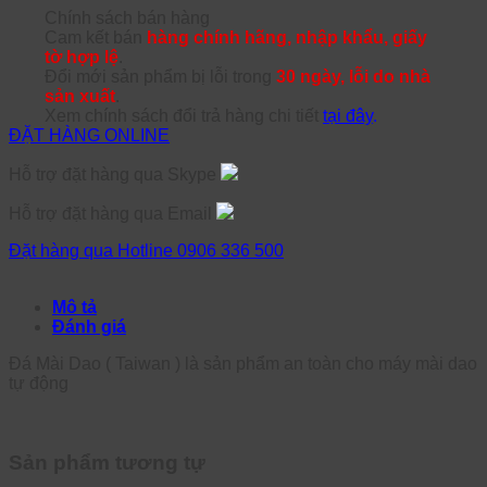
Chính sách bán hàng
Cam kết bán
hàng chính hãng, nhập khẩu, giấy
tờ hợp lệ
.
Đổi mới sản phẩm bị lỗi trong
30 ngày, lỗi do nhà
sản xuất
.
Xem chính sách đổi trả hàng chi tiết
tại đây
.
ĐẶT HÀNG ONLINE
Hỗ trợ đặt hàng qua Skype
Hỗ trợ đặt hàng qua Email
Đặt hàng qua Hotline 0906 336 500
Mô tả
Đánh giá
Đá Mài Dao ( Taiwan ) là sản phẩm an toàn cho máy mài dao
tự động
Sản phẩm tương tự