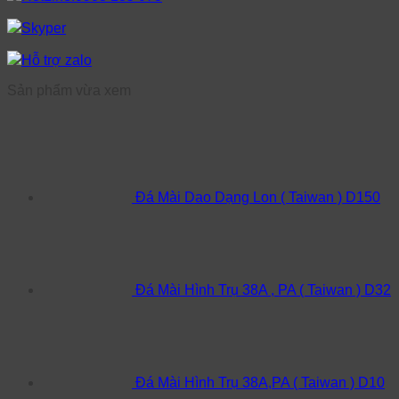
Skyper
Hỗ trợ zalo
Sản phẩm vừa xem
Đá Mài Dao Dạng Lon ( Taiwan ) D150
Đá Mài Hình Trụ 38A , PA ( Taiwan ) D32
Đá Mài Hình Trụ 38A,PA ( Taiwan ) D10