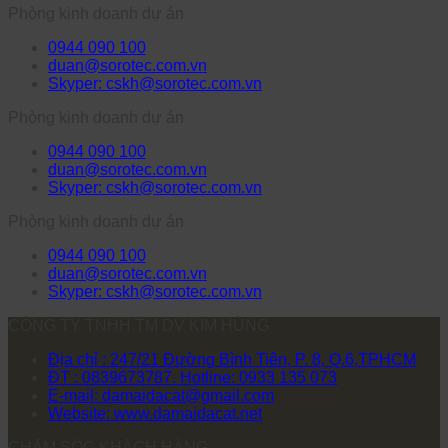
Phòng kinh doanh dự án
0944 090 100
duan@sorotec.com.vn
Skyper: cskh@sorotec.com.vn
Phòng kinh doanh dự án
0944 090 100
duan@sorotec.com.vn
Skyper: cskh@sorotec.com.vn
Phòng kinh doanh dự án
0944 090 100
duan@sorotec.com.vn
Skyper: cskh@sorotec.com.vn
CÔNG TY TNHH TM DV KIM HÙNG
Địa chỉ : 247/21 Đường Bình Tiên, P. 8, Q.6,TPHCM
ĐT : 0839673787. Hotline: 0933 135 073
E-mail: damaidacat@gmail.com
Website: www.damaidacat.net
CHĂM SÓC KHÁCH HÀNG