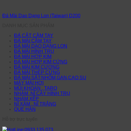
Đá Mài Dao Dạng Lon (Taiwan) D200
DANH MỤC SẢN PHẨM
ĐÁ CẮT CẦM TAY
ĐÁ MÀI CẦM TAY
ĐÁ MÀI DAO DẠNG LON
ĐÁ MÀI HÌNH TRỤ
ĐÁ MÀI HỢP KIM
ĐÁ MÀI HỢP KIM CỨNG
ĐÁ MÀI KIM CƯƠNG
ĐÁ MÀI THÉP CỨNG
ĐÁ MÀI,SẮT,NHÔM,GAN,CAO SU
MÁY MÀI HƠI
MŨI KHOAN , TARO
NHÁM ,NĨ CÂY HÌNH TRỤ
NHÁM XẾP
NĨ XÁM , NĨ TRẮNG
QUE HÀN
Hỗ trợ trực tuyến
HotLine:0933 135 073