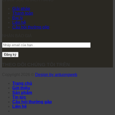
Giải pháp
Thanh toán
Đại lý
Liên hệ
Câu hỏi thường gặp
NHẬN BÁO GIÁ
THEO DÕI CHÚNG TÔI TRÊN
Copyright 2026 ©
Design by antuongweb
Trang chủ
Gới thiệu
Sản phẩm
Tin tức
Câu hỏi thường gặp
Liên hệ