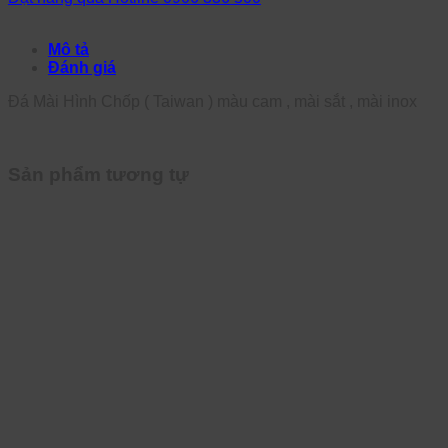
Mô tả
Đánh giá
Đá Mài Hình Chốp ( Taiwan ) màu cam , mài sắt , mài inox
Sản phẩm tương tự