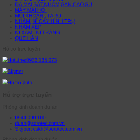
ĐÁ MÀI,SẮT,NHÔM,GAN,CAO SU
MÁY MÀI HƠI
MŨI KHOAN , TARO
NHÁM ,NĨ CÂY HÌNH TRỤ
NHÁM XẾP
NĨ XÁM , NĨ TRẮNG
QUE HÀN
Hỗ trợ trực tuyến
HotLine:0933 135 073
Skyper
Hỗ trợ zalo
Hỗ trợ trực tuyến
Phòng kinh doanh dự án
0944 090 100
duan@sorotec.com.vn
Skyper: cskh@sorotec.com.vn
Phòng kinh doanh dự án