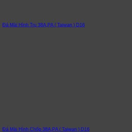
Đá Mài Hình Trụ 38A,PA ( Taiwan ) D16
Đá Mài Hình Chốp 38A,PA ( Taiwan ) D16