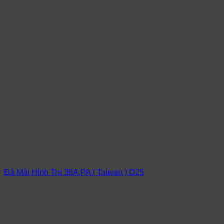
Đá Mài Hình Trụ 38A,PA ( Taiwan ) D25