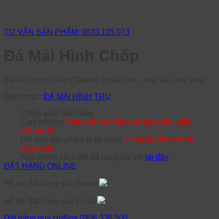
TƯ VẤN SẢN PHẨM: 0933 135 073
Đá Mài Hình Chốp
Đá Mài Hình Chốp ( Taiwan ) màu cam , mài sắt , mài inox
Danh mục:
ĐÁ MÀI HÌNH TRỤ
Chính sách bán hàng
Cam kết bán
hàng chính hãng, nhập khẩu, giấy
tờ hợp lệ
.
Đổi mới sản phẩm bị lỗi trong
30 ngày, lỗi do nhà
sản xuất
.
Xem chính sách đổi trả hàng chi tiết
tại đây
.
ĐẶT HÀNG ONLINE
Hỗ trợ đặt hàng qua Skype
Hỗ trợ đặt hàng qua Email
Đặt hàng qua Hotline 0906 336 500