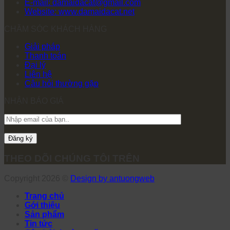
E-mail: damaidacat@gmail.com
Website: www.damaidacat.net
CHĂM SÓC KHÁCH HÀNG
Giải pháp
Thanh toán
Đại lý
Liên hệ
Câu hỏi thường gặp
NHẬN BÁO GIÁ
THEO DÕI CHÚNG TÔI TRÊN
Copyright 2026 ©
Design by antuongweb
Trang chủ
Gới thiệu
Sản phẩm
Tin tức