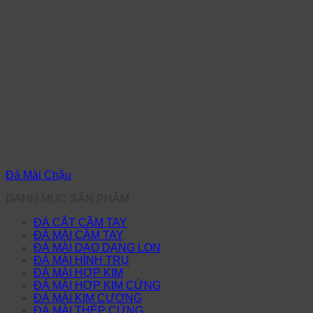
Đá Mài Chậu
DANH MỤC SẢN PHẨM
ĐÁ CẮT CẦM TAY
ĐÁ MÀI CẦM TAY
ĐÁ MÀI DAO DẠNG LON
ĐÁ MÀI HÌNH TRỤ
ĐÁ MÀI HỢP KIM
ĐÁ MÀI HỢP KIM CỨNG
ĐÁ MÀI KIM CƯƠNG
ĐÁ MÀI THÉP CỨNG