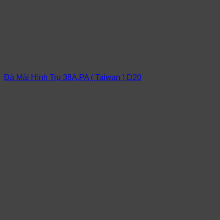
Đá Mài Hình Trụ 38A,PA ( Taiwan ) D20