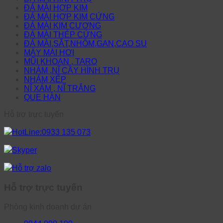
ĐÁ MÀI HỢP KIM
ĐÁ MÀI HỢP KIM CỨNG
ĐÁ MÀI KIM CƯƠNG
ĐÁ MÀI THÉP CỨNG
ĐÁ MÀI,SẮT,NHÔM,GAN,CAO SU
MÁY MÀI HƠI
MŨI KHOAN , TARO
NHÁM ,NĨ CÂY HÌNH TRỤ
NHÁM XẾP
NĨ XÁM , NĨ TRẮNG
QUE HÀN
Hỗ trợ trực tuyến
HotLine:0933 135 073
Skyper
Hỗ trợ zalo
Hỗ trợ trực tuyến
Phòng kinh doanh dự án