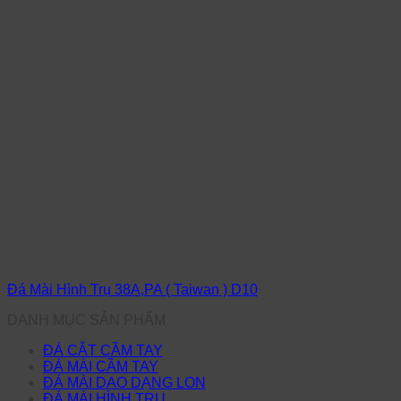
Đá Mài Hình Trụ 38A,PA ( Taiwan ) D10
DANH MỤC SẢN PHẨM
ĐÁ CẮT CẦM TAY
ĐÁ MÀI CẦM TAY
ĐÁ MÀI DAO DẠNG LON
ĐÁ MÀI HÌNH TRỤ