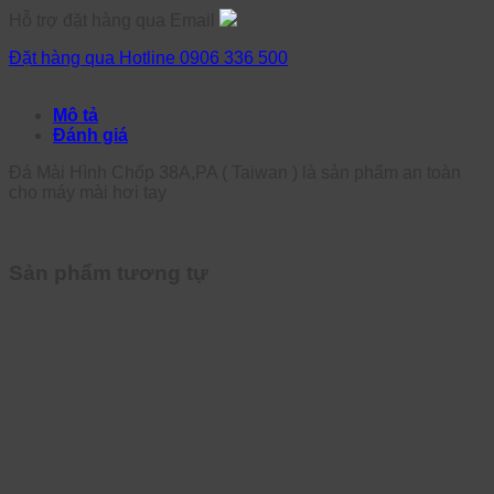
Hỗ trợ đặt hàng qua Email
Đặt hàng qua Hotline 0906 336 500
Mô tả
Đánh giá
Đá Mài Hình Chốp 38A,PA ( Taiwan ) là sản phẩm an toàn
cho máy mài hơi tay
Sản phẩm tương tự