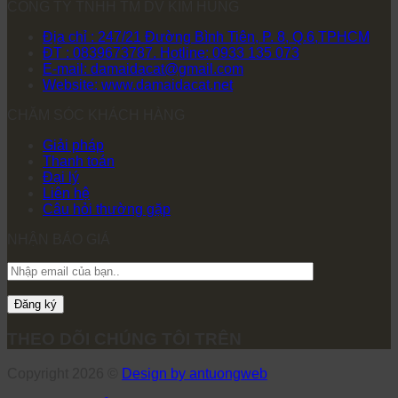
CÔNG TY TNHH TM DV KIM HÙNG
Địa chỉ : 247/21 Đường Bình Tiên, P. 8, Q.6,TPHCM
ĐT : 0839673787. Hotline: 0933 135 073
E-mail: damaidacat@gmail.com
Website: www.damaidacat.net
CHĂM SÓC KHÁCH HÀNG
Giải pháp
Thanh toán
Đại lý
Liên hệ
Câu hỏi thường gặp
NHẬN BÁO GIÁ
THEO DÕI CHÚNG TÔI TRÊN
Copyright 2026 ©
Design by antuongweb