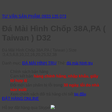
TƯ VẤN SẢN PHẨM: 0933 135 073
Đá Mài Hình Chốp 38A,PA (
Taiwan ) D32
Đá Mài Hình Chốp 38A,PA ( Taiwan ) Size
:3,4,5,6,8,10,12,16,20,25,32,38
Danh mục:
ĐÁ MÀI HÌNH TRỤ
Thẻ:
đá mài hình trụ
Chính sách bán hàng
Cam kết bán
hàng chính hãng, nhập khẩu, giấy
tờ hợp lệ
.
Đổi mới sản phẩm bị lỗi trong
30 ngày, lỗi do nhà
sản xuất
.
Xem chính sách đổi trả hàng chi tiết
tại đây
.
ĐẶT HÀNG ONLINE
Hỗ trợ đặt hàng qua Skype