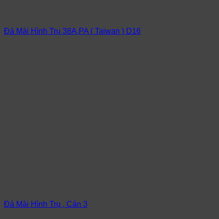
Đá Mài Hình Trụ 38A,PA ( Taiwan ) D16
Đá Mài Hình Trụ , Cán 3