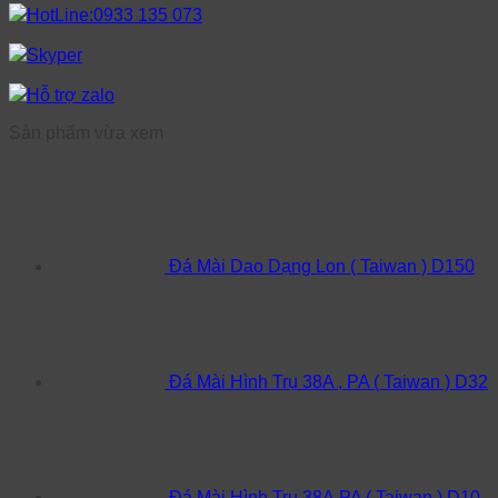
HotLine:0933 135 073
Skyper
Hỗ trợ zalo
Sản phẩm vừa xem
Đá Mài Dao Dạng Lon ( Taiwan ) D150
Đá Mài Hình Trụ 38A , PA ( Taiwan ) D32
Đá Mài Hình Trụ 38A,PA ( Taiwan ) D10