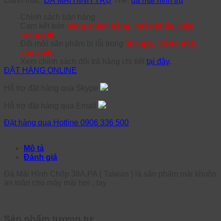
Danh mục:
ĐÁ MÀI HÌNH TRỤ
Thẻ:
đá mài hình trụ
Chính sách bán hàng
Cam kết bán
hàng chính hãng, nhập khẩu, giấy
tờ hợp lệ
.
Đổi mới sản phẩm bị lỗi trong
30 ngày, lỗi do nhà
sản xuất
.
Xem chính sách đổi trả hàng chi tiết
tại đây
.
ĐẶT HÀNG ONLINE
Hỗ trợ đặt hàng qua Skype
Hỗ trợ đặt hàng qua Email
Đặt hàng qua Hotline 0906 336 500
Mô tả
Đánh giá
Đá Mài Hình Chốp 38A,PA ( Taiwan ) là sản phẩm mài khuôn
an toàn cho máy mài hơi , tay
Sản phẩm tương tự