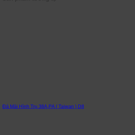
Đá Mài Hình Trụ 38A,PA ( Taiwan ) D8