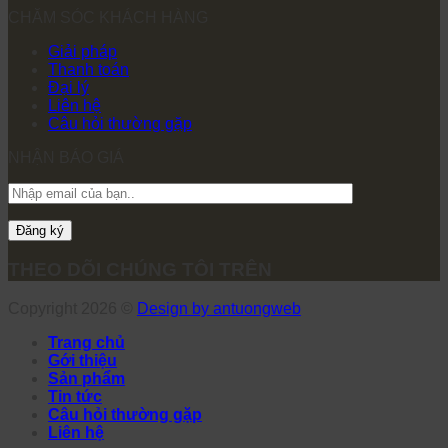
CHĂM SÓC KHÁCH HÀNG
Giải pháp
Thanh toán
Đại lý
Liên hệ
Câu hỏi thường gặp
NHẬN BÁO GIÁ
THEO DÕI CHÚNG TÔI TRÊN
Copyright 2026 ©
Design by antuongweb
Trang chủ
Gới thiệu
Sản phẩm
Tin tức
Câu hỏi thường gặp
Liên hệ