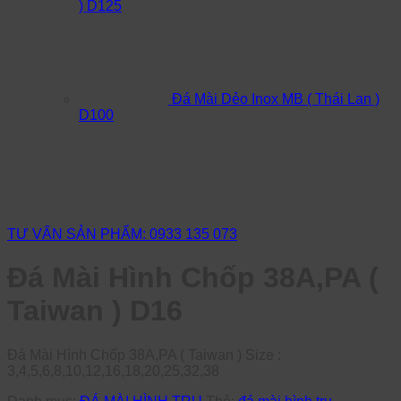
) D125
Đá Mài Dẻo Inox MB ( Thái Lan )
D100
TƯ VẤN SẢN PHẨM: 0933 135 073
Đá Mài Hình Chốp 38A,PA (
Taiwan ) D16
Đá Mài Hình Chốp 38A,PA ( Taiwan ) Size :
3,4,5,6,8,10,12,16,18,20,25,32,38