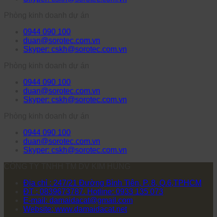
Phòng kinh doanh dự án
0944 090 100
duan@sorotec.com.vn
Skyper: cskh@sorotec.com.vn
Phòng kinh doanh dự án
0944 090 100
duan@sorotec.com.vn
Skyper: cskh@sorotec.com.vn
Phòng kinh doanh dự án
0944 090 100
duan@sorotec.com.vn
Skyper: cskh@sorotec.com.vn
CÔNG TY TNHH TM DV KIM HÙNG
Địa chỉ : 247/21 Đường Bình Tiên, P. 8, Q.6,TPHCM
ĐT : 0839673787. Hotline: 0933 135 073
E-mail: damaidacat@gmail.com
Website: www.damaidacat.net