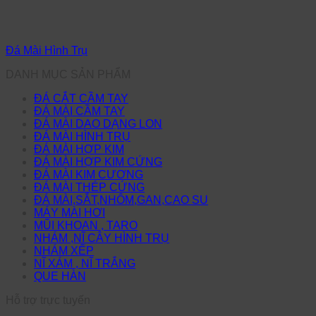
Đá Mài Hình Trụ
DANH MỤC SẢN PHẨM
ĐÁ CẮT CẦM TAY
ĐÁ MÀI CẦM TAY
ĐÁ MÀI DAO DẠNG LON
ĐÁ MÀI HÌNH TRỤ
ĐÁ MÀI HỢP KIM
ĐÁ MÀI HỢP KIM CỨNG
ĐÁ MÀI KIM CƯƠNG
ĐÁ MÀI THÉP CỨNG
ĐÁ MÀI,SẮT,NHÔM,GAN,CAO SU
MÁY MÀI HƠI
MŨI KHOAN , TARO
NHÁM ,NĨ CÂY HÌNH TRỤ
NHÁM XẾP
NĨ XÁM , NĨ TRẮNG
QUE HÀN
Hỗ trợ trực tuyến