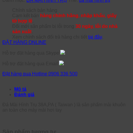
Danh mục:
ĐÁ MÀI HÌNH TRỤ
Thẻ:
đá mài hình trụ
Chính sách bán hàng
Cam kết bán
hàng chính hãng, nhập khẩu, giấy
tờ hợp lệ
.
Đổi mới sản phẩm bị lỗi trong
30 ngày, lỗi do nhà
sản xuất
.
Xem chính sách đổi trả hàng chi tiết
tại đây
.
ĐẶT HÀNG ONLINE
Hỗ trợ đặt hàng qua Skype
Hỗ trợ đặt hàng qua Email
Đặt hàng qua Hotline 0906 336 500
Mô tả
Đánh giá
Đá Mài Hình Trụ 38A,PA ( Taiwan ) là sản phẩm mài khuôn
an toàn cho máy mài hơi tay
Sản phẩm tương tự