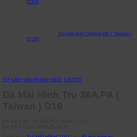
D300
Đá Mài Kim Cương HK ( Taiwan )
D125
TƯ VẤN SẢN PHẨM: 0933 135 073
Đá Mài Hình Trụ 38A,PA (
Taiwan ) D16
Đá Mài Hình Trụ 38A,PA ( Taiwan ) Size :
3,4,5,6,8,10,12,16,20,25,32,38