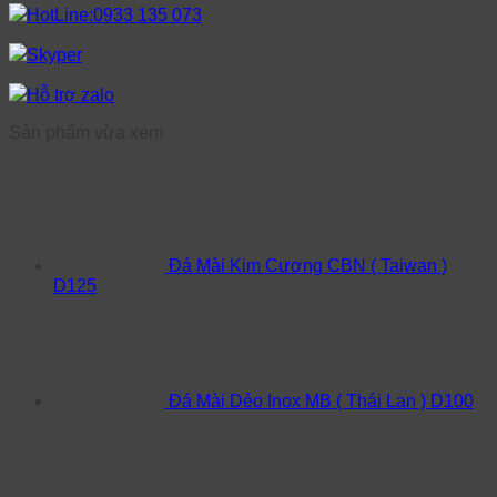
HotLine:0933 135 073
Skyper
Hỗ trợ zalo
Sản phẩm vừa xem
Đá Mài Kim Cương CBN ( Taiwan )
D125
Đá Mài Dẻo Inox MB ( Thái Lan ) D100