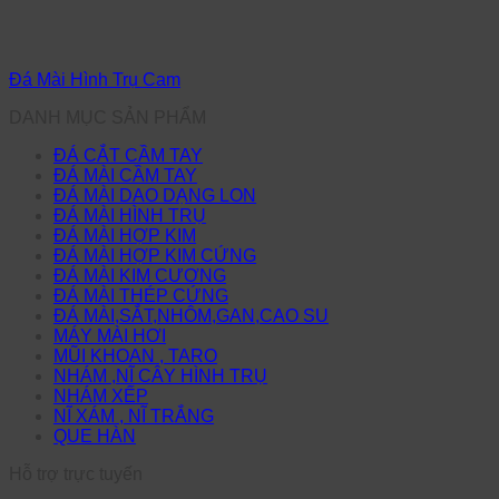
Đá Mài Hình Trụ Cam
DANH MỤC SẢN PHẨM
ĐÁ CẮT CẦM TAY
ĐÁ MÀI CẦM TAY
ĐÁ MÀI DAO DẠNG LON
ĐÁ MÀI HÌNH TRỤ
ĐÁ MÀI HỢP KIM
ĐÁ MÀI HỢP KIM CỨNG
ĐÁ MÀI KIM CƯƠNG
ĐÁ MÀI THÉP CỨNG
ĐÁ MÀI,SẮT,NHÔM,GAN,CAO SU
MÁY MÀI HƠI
MŨI KHOAN , TARO
NHÁM ,NĨ CÂY HÌNH TRỤ
NHÁM XẾP
NĨ XÁM , NĨ TRẮNG
QUE HÀN
Hỗ trợ trực tuyến