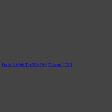
Đá Mài Hình Trụ 38A,PA ( Taiwan ) D10