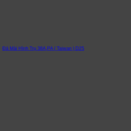
Đá Mài Hình Trụ 38A,PA ( Taiwan ) D25