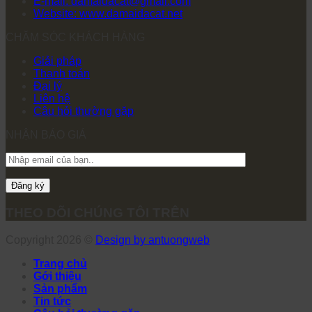
E-mail: damaidacat@gmail.com
Website: www.damaidacat.net
CHĂM SÓC KHÁCH HÀNG
Giải pháp
Thanh toán
Đại lý
Liên hệ
Câu hỏi thường gặp
NHẬN BÁO GIÁ
THEO DÕI CHÚNG TÔI TRÊN
Copyright 2026 ©
Design by antuongweb
Trang chủ
Gới thiệu
Sản phẩm
Tin tức