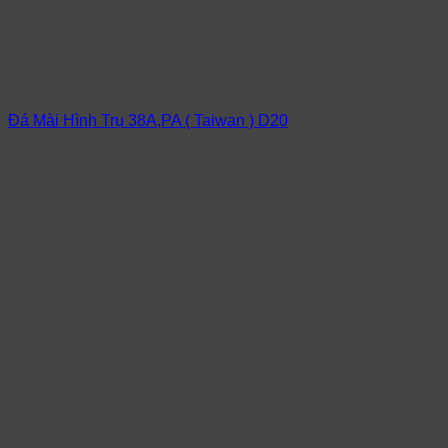
Đá Mài Hình Trụ 38A,PA ( Taiwan ) D20