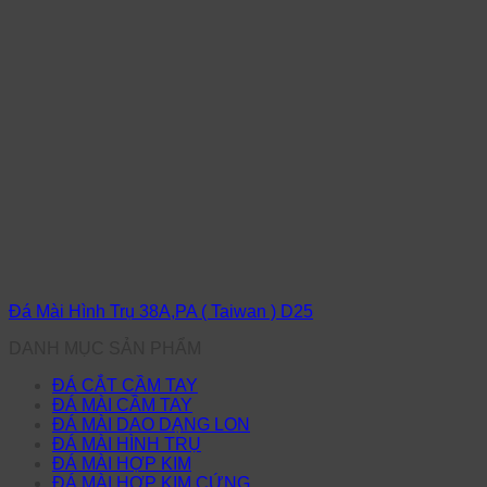
Đá Mài Hình Trụ 38A,PA ( Taiwan ) D25
DANH MỤC SẢN PHẨM
ĐÁ CẮT CẦM TAY
ĐÁ MÀI CẦM TAY
ĐÁ MÀI DAO DẠNG LON
ĐÁ MÀI HÌNH TRỤ
ĐÁ MÀI HỢP KIM
ĐÁ MÀI HỢP KIM CỨNG