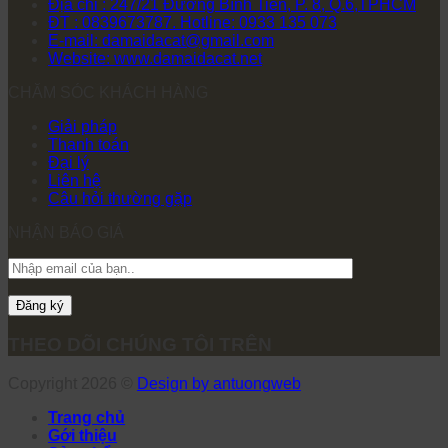
Địa chỉ : 247/21 Đường Bình Tiên, P. 8, Q.6,TPHCM
ĐT : 0839673787. Hotline: 0933 135 073
E-mail: damaidacat@gmail.com
Website: www.damaidacat.net
CHĂM SÓC KHÁCH HÀNG
Giải pháp
Thanh toán
Đại lý
Liên hệ
Câu hỏi thường gặp
NHẬN BÁO GIÁ
THEO DÕI CHÚNG TÔI TRÊN
Copyright 2026 ©
Design by antuongweb
Trang chủ
Gới thiệu