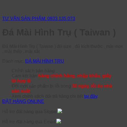
TƯ VẤN SẢN PHẨM: 0933 135 073
Đá Mài Hình Trụ ( Taiwan )
Đá Mài Hình Trụ ( Taiwan ) đủ size , đủ kích thước , mài inox
, mài thép , mài sắt
Danh mục:
ĐÁ MÀI HÌNH TRỤ
Chính sách bán hàng
Cam kết bán
hàng chính hãng, nhập khẩu, giấy
tờ hợp lệ
.
Đổi mới sản phẩm bị lỗi trong
30 ngày, lỗi do nhà
sản xuất
.
Xem chính sách đổi trả hàng chi tiết
tại đây
.
ĐẶT HÀNG ONLINE
Hỗ trợ đặt hàng qua Skype
Hỗ trợ đặt hàng qua Email