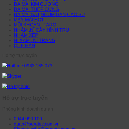
ĐÁ MÀI KIM CƯƠNG
ĐÁ MÀI THÉP CỨNG
ĐÁ MÀI,SẮT,NHÔM,GAN,CAO SU
MÁY MÀI HƠI
MŨI KHOAN , TARO
NHÁM ,NĨ CÂY HÌNH TRỤ
NHÁM XẾP
NĨ XÁM , NĨ TRẮNG
QUE HÀN
Hỗ trợ trực tuyến
HotLine:0933 135 073
Skyper
Hỗ trợ zalo
Hỗ trợ trực tuyến
Phòng kinh doanh dự án
0944 090 100
duan@sorotec.com.vn