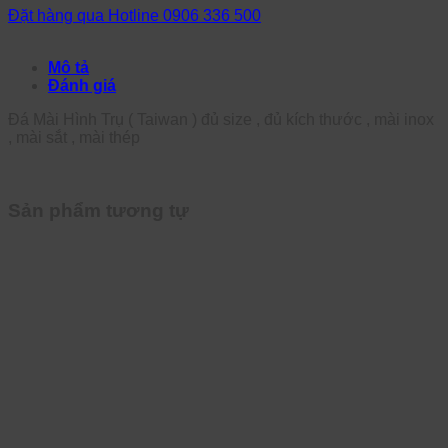
Đặt hàng qua Hotline 0906 336 500
Mô tả
Đánh giá
Đá Mài Hình Trụ ( Taiwan ) đủ size , đủ kích thước , mài inox
, mài sắt , mài thép
Sản phẩm tương tự