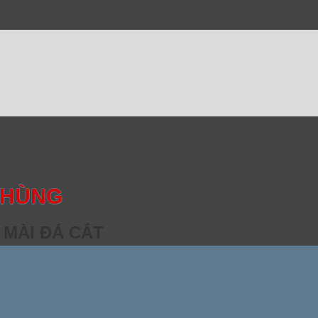
 HÙNG
 MÀI ĐÁ CẮT