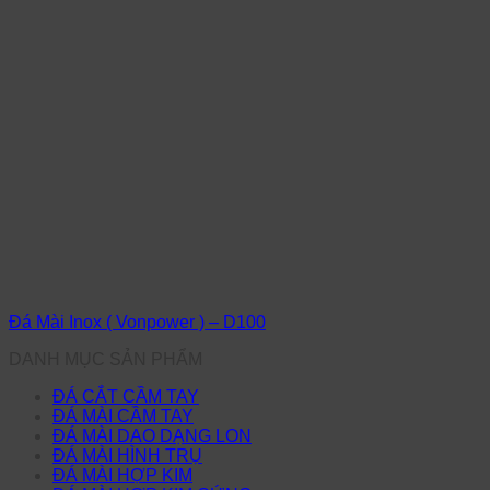
Đá Mài Inox ( Vonpower ) – D100
DANH MỤC SẢN PHẨM
ĐÁ CẮT CẦM TAY
ĐÁ MÀI CẦM TAY
ĐÁ MÀI DAO DẠNG LON
ĐÁ MÀI HÌNH TRỤ
ĐÁ MÀI HỢP KIM