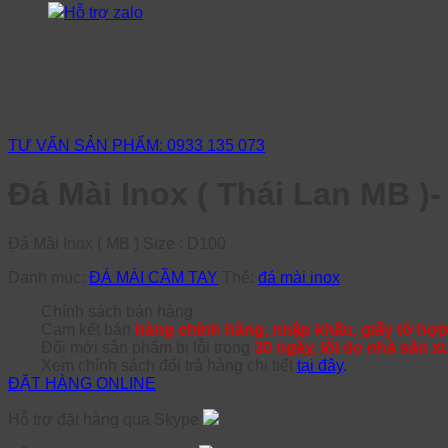
Hỗ trợ zalo
TƯ VẤN SẢN PHẨM: 0933 135 073
Đá Mài Inox ( Thái Lan MB )
Đá Mài Inox ( MB ) Size : D100
Danh mục:
ĐÁ MÀI CẦM TAY
Thẻ:
đá mài inox
Chính sách bán hàng
Cam kết bán
hàng chính hãng, nhập khẩu, giấy tờ hợp
Đổi mới sản phẩm bị lỗi trong
30 ngày, lỗi do nhà sản x
Xem chính sách đổi trả hàng chi tiết
tại đây
.
ĐẶT HÀNG ONLINE
Hỗ trợ đặt hàng qua Skype