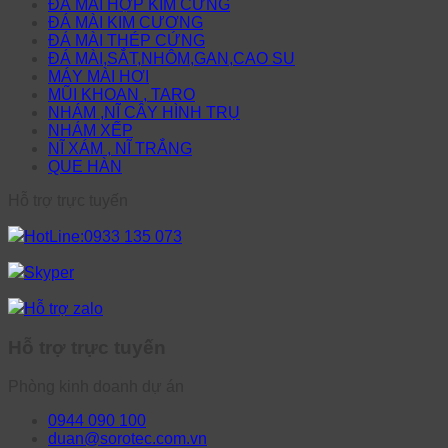
ĐÁ MÀI HỢP KIM CỨNG
ĐÁ MÀI KIM CƯƠNG
ĐÁ MÀI THÉP CỨNG
ĐÁ MÀI,SẮT,NHÔM,GAN,CAO SU
MÁY MÀI HƠI
MŨI KHOAN , TARO
NHÁM ,NĨ CÂY HÌNH TRỤ
NHÁM XẾP
NĨ XÁM , NĨ TRẮNG
QUE HÀN
Hỗ trợ trực tuyến
HotLine:0933 135 073
Skyper
Hỗ trợ zalo
Hỗ trợ trực tuyến
Phòng kinh doanh dự án
0944 090 100
duan@sorotec.com.vn