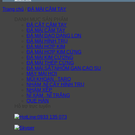
Trang chủ
/
ĐÁ MÀI CẦM TAY
DANH MỤC SẢN PHẨM
ĐÁ CẮT CẦM TAY
ĐÁ MÀI CẦM TAY
ĐÁ MÀI DAO DẠNG LON
ĐÁ MÀI HÌNH TRỤ
ĐÁ MÀI HỢP KIM
ĐÁ MÀI HỢP KIM CỨNG
ĐÁ MÀI KIM CƯƠNG
ĐÁ MÀI THÉP CỨNG
ĐÁ MÀI,SẮT,NHÔM,GAN,CAO SU
MÁY MÀI HƠI
MŨI KHOAN , TARO
NHÁM ,NĨ CÂY HÌNH TRỤ
NHÁM XẾP
NĨ XÁM , NĨ TRẮNG
QUE HÀN
Hỗ trợ trực tuyến
HotLine:0933 135 073
Skyper