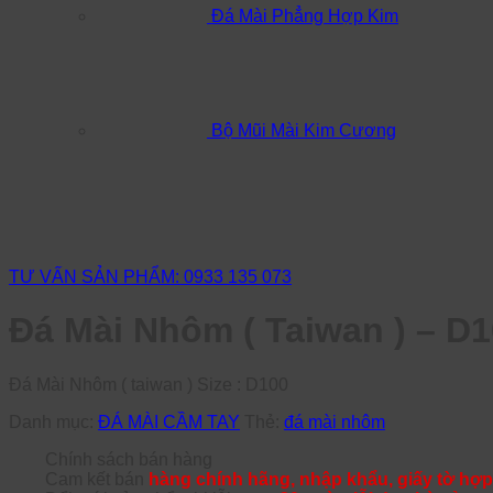
Đá Mài Phẳng Hợp Kim
Bộ Mũi Mài Kim Cương
TƯ VẤN SẢN PHẨM: 0933 135 073
Đá Mài Nhôm ( Taiwan ) – D
Đá Mài Nhôm ( taiwan ) Size : D100
Danh mục:
ĐÁ MÀI CẦM TAY
Thẻ:
đá mài nhôm
Chính sách bán hàng
Cam kết bán
hàng chính hãng, nhập khẩu, giấy tờ hợp