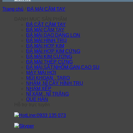
Trang chủ
/
ĐÁ MÀI CẦM TAY
DANH MỤC SẢN PHẨM
ĐÁ CẮT CẦM TAY
ĐÁ MÀI CẦM TAY
ĐÁ MÀI DAO DẠNG LON
ĐÁ MÀI HÌNH TRỤ
ĐÁ MÀI HỢP KIM
ĐÁ MÀI HỢP KIM CỨNG
ĐÁ MÀI KIM CƯƠNG
ĐÁ MÀI THÉP CỨNG
ĐÁ MÀI,SẮT,NHÔM,GAN,CAO SU
MÁY MÀI HƠI
MŨI KHOAN , TARO
NHÁM ,NĨ CÂY HÌNH TRỤ
NHÁM XẾP
NĨ XÁM , NĨ TRẮNG
QUE HÀN
Hỗ trợ trực tuyến
HotLine:0933 135 073
Skyper