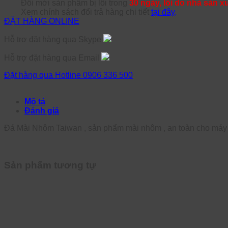
Đổi mới sản phẩm bị lỗi trong
30 ngày, lỗi do nhà sản x
Xem chính sách đổi trả hàng chi tiết
tại đây
.
ĐẶT HÀNG ONLINE
Hỗ trợ đặt hàng qua Skype
Hỗ trợ đặt hàng qua Email
Đặt hàng qua Hotline 0906 336 500
Mô tả
Đánh giá
Đá Mài Nhôm Taiwan , sản phẩm mài nhôm , an toàn cho máy
Sản phẩm tương tự