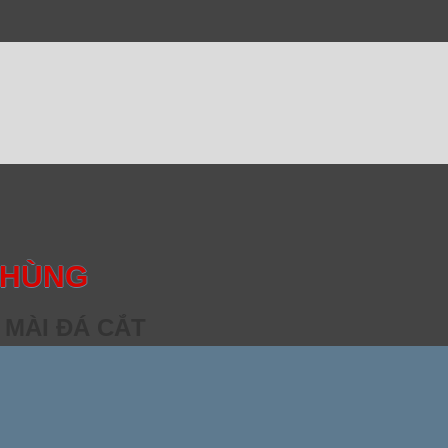
 HÙNG
 MÀI ĐÁ CẮT