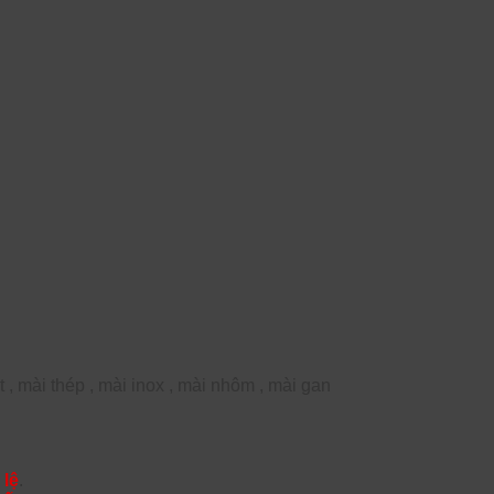
 , mài thép , mài inox , mài nhôm , mài gan
 lệ
.