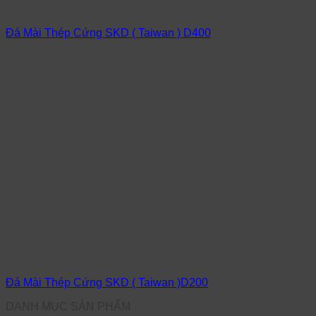
Đá Mài Thép Cứng SKD ( Taiwan ) D400
Đá Mài Thép Cứng SKD ( Taiwan )D200
DANH MỤC SẢN PHẨM