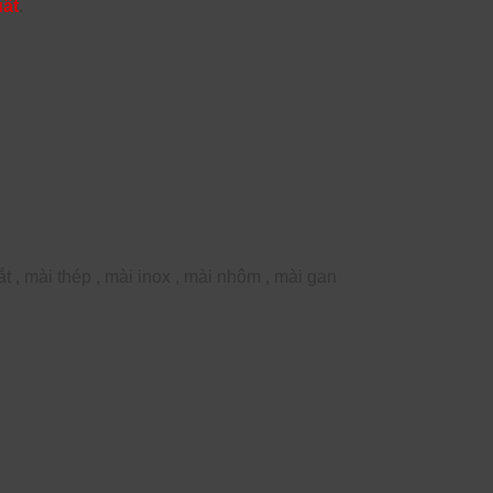
uất
.
t , mài thép , mài inox , mài nhôm , mài gan