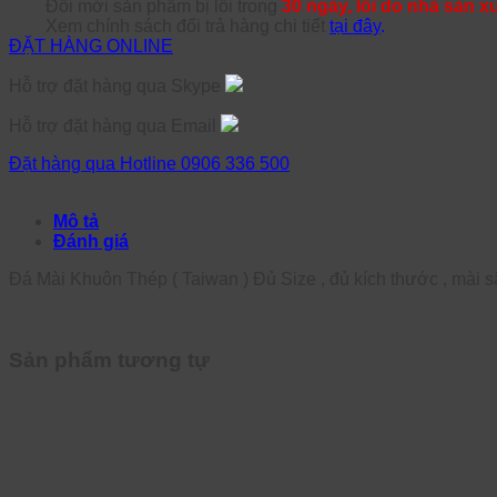
Đổi mới sản phẩm bị lỗi trong
30 ngày, lỗi do nhà sản x
Xem chính sách đổi trả hàng chi tiết
tại đây
.
ĐẶT HÀNG ONLINE
Hỗ trợ đặt hàng qua Skype
Hỗ trợ đặt hàng qua Email
Đặt hàng qua Hotline 0906 336 500
Mô tả
Đánh giá
Đá Mài Khuôn Thép ( Taiwan ) Đủ Size , đủ kích thước , mài sắ
Sản phẩm tương tự