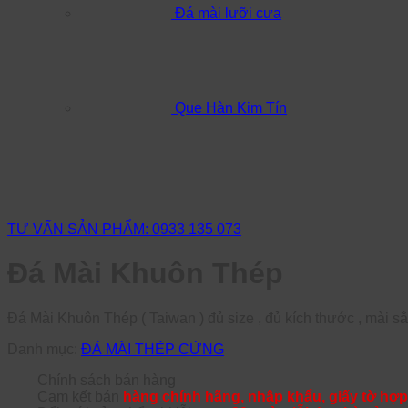
Đá mài lưỡi cưa
Que Hàn Kim Tín
TƯ VẤN SẢN PHẨM: 0933 135 073
Đá Mài Khuôn Thép
Đá Mài Khuôn Thép ( Taiwan ) đủ size , đủ kích thước , mài sắt
Danh mục:
ĐÁ MÀI THÉP CỨNG
Chính sách bán hàng
Cam kết bán
hàng chính hãng, nhập khẩu, giấy tờ hợp