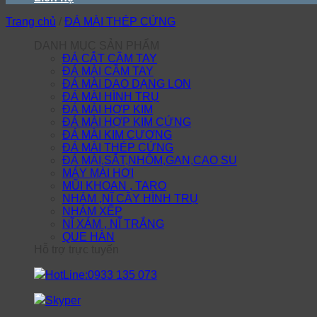
Trang chủ
/
ĐÁ MÀI THÉP CỨNG
DANH MỤC SẢN PHẨM
ĐÁ CẮT CẦM TAY
ĐÁ MÀI CẦM TAY
ĐÁ MÀI DAO DẠNG LON
ĐÁ MÀI HÌNH TRỤ
ĐÁ MÀI HỢP KIM
ĐÁ MÀI HỢP KIM CỨNG
ĐÁ MÀI KIM CƯƠNG
ĐÁ MÀI THÉP CỨNG
ĐÁ MÀI,SẮT,NHÔM,GAN,CAO SU
MÁY MÀI HƠI
MŨI KHOAN , TARO
NHÁM ,NĨ CÂY HÌNH TRỤ
NHÁM XẾP
NĨ XÁM , NĨ TRẮNG
QUE HÀN
Hỗ trợ trực tuyến
HotLine:0933 135 073
Skyper