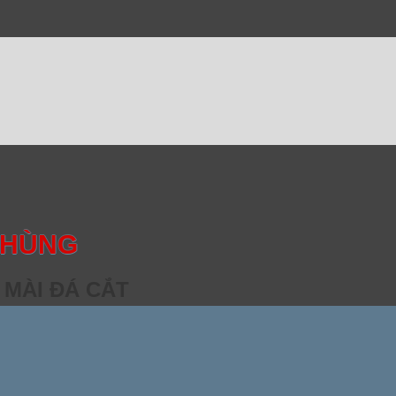
 HÙNG
 MÀI ĐÁ CẮT