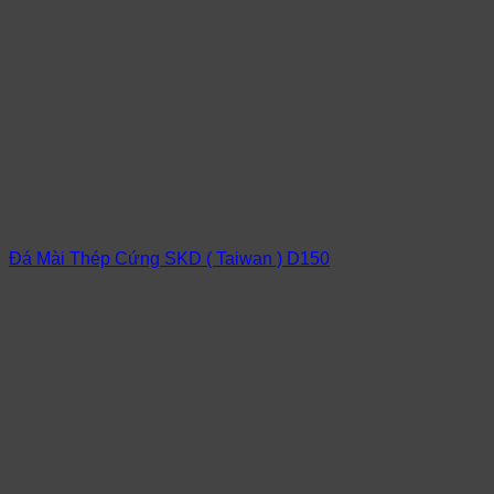
Đá Mài Thép Cứng SKD ( Taiwan ) D150