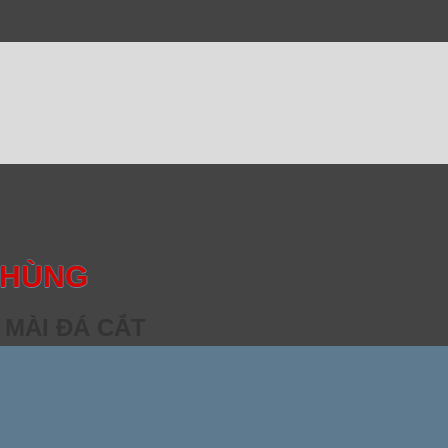
 HÙNG
 MÀI ĐÁ CẮT