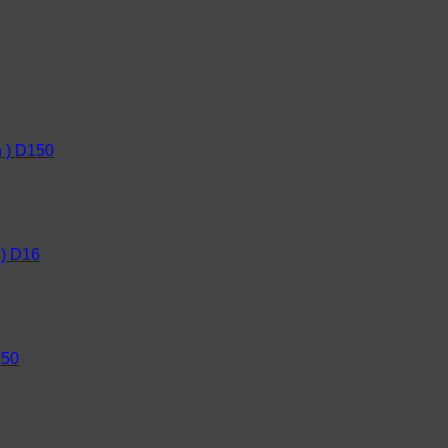
 ) D150
 ) D16
150