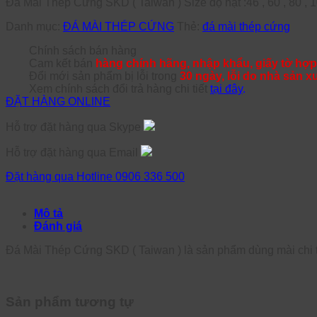
Đá Mài Thép Cứng SKD ( Taiwan ) Size độ hạt :46 , 60 , 80 , 
Danh mục:
ĐÁ MÀI THÉP CỨNG
Thẻ:
đá mài thép cứng
Chính sách bán hàng
Cam kết bán
hàng chính hãng, nhập khẩu, giấy tờ hợp
Đổi mới sản phẩm bị lỗi trong
30 ngày, lỗi do nhà sản x
Xem chính sách đổi trả hàng chi tiết
tại đây
.
ĐẶT HÀNG ONLINE
Hỗ trợ đặt hàng qua Skype
Hỗ trợ đặt hàng qua Email
Đặt hàng qua Hotline 0906 336 500
Mô tả
Đánh giá
Đá Mài Thép Cứng SKD ( Taiwan ) là sản phẩm dùng mài chi ti
Sản phẩm tương tự