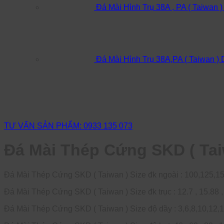
Đá Mài Hình Trụ 38A , PA ( Taiwan 
Đá Mài Hình Trụ 38A,PA ( Taiwan )
TƯ VẤN SẢN PHẨM: 0933 135 073
Đá Mài Thép Cứng SKD ( Tai
Đá Mài Thép Cứng SKD ( Taiwan ) Size đk ngoài : 100,125,1
Đá Mài Thép Cứng SKD ( Taiwan ) Size đk trục : 12.7 , 15.88 , 20
Đá Mài Thép Cứng SKD ( Taiwan ) Size độ dầy : 3,6,8,10,12,1