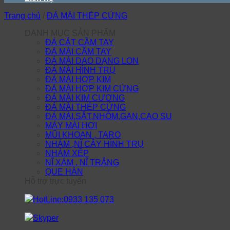
Trang chủ
/
ĐÁ MÀI THÉP CỨNG
DANH MỤC SẢN PHẨM
ĐÁ CẮT CẦM TAY
ĐÁ MÀI CẦM TAY
ĐÁ MÀI DAO DẠNG LON
ĐÁ MÀI HÌNH TRỤ
ĐÁ MÀI HỢP KIM
ĐÁ MÀI HỢP KIM CỨNG
ĐÁ MÀI KIM CƯƠNG
ĐÁ MÀI THÉP CỨNG
ĐÁ MÀI,SẮT,NHÔM,GAN,CAO SU
MÁY MÀI HƠI
MŨI KHOAN , TARO
NHÁM ,NĨ CÂY HÌNH TRỤ
NHÁM XẾP
NĨ XÁM , NĨ TRẮNG
QUE HÀN
Hỗ trợ trực tuyến
HotLine:0933 135 073
Skyper