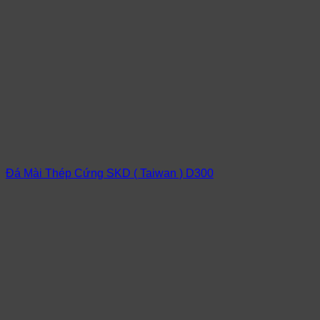
Đá Mài Thép Cứng SKD ( Taiwan ) D300