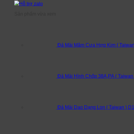
Hỗ trợ zalo
Sản phẩm vừa xem
Đá Mài Mâm Cưa Hợp Kim ( Taiwan
Đá Mài Hình Chốp 38A,PA ( Taiwan
Đá Mài Dao Dạng Lon ( Taiwan ) D