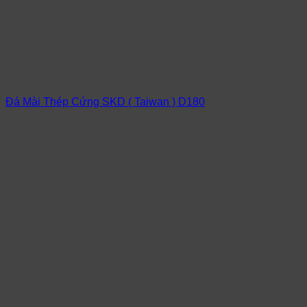
Đá Mài Thép Cứng SKD ( Taiwan ) D180