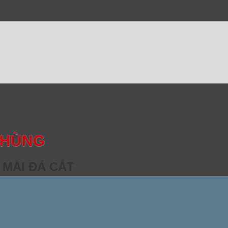
 HÙNG
 MÀI ĐÁ CẮT