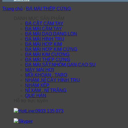
Trang chủ
/
ĐÁ MÀI THÉP CỨNG
DANH MỤC SẢN PHẨM
ĐÁ CẮT CẦM TAY
ĐÁ MÀI CẦM TAY
ĐÁ MÀI DAO DẠNG LON
ĐÁ MÀI HÌNH TRỤ
ĐÁ MÀI HỢP KIM
ĐÁ MÀI HỢP KIM CỨNG
ĐÁ MÀI KIM CƯƠNG
ĐÁ MÀI THÉP CỨNG
ĐÁ MÀI,SẮT,NHÔM,GAN,CAO SU
MÁY MÀI HƠI
MŨI KHOAN , TARO
NHÁM ,NĨ CÂY HÌNH TRỤ
NHÁM XẾP
NĨ XÁM , NĨ TRẮNG
QUE HÀN
Hỗ trợ trực tuyến
HotLine:0933 135 073
Skyper