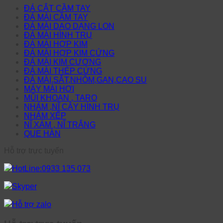
ĐÁ CẮT CẦM TAY
ĐÁ MÀI CẦM TAY
ĐÁ MÀI DAO DẠNG LON
ĐÁ MÀI HÌNH TRỤ
ĐÁ MÀI HỢP KIM
ĐÁ MÀI HỢP KIM CỨNG
ĐÁ MÀI KIM CƯƠNG
ĐÁ MÀI THÉP CỨNG
ĐÁ MÀI,SẮT,NHÔM,GAN,CAO SU
MÁY MÀI HƠI
MŨI KHOAN , TARO
NHÁM ,NĨ CÂY HÌNH TRỤ
NHÁM XẾP
NĨ XÁM , NĨ TRẮNG
QUE HÀN
Hỗ trợ trực tuyến
HotLine:0933 135 073
Skyper
Hỗ trợ zalo