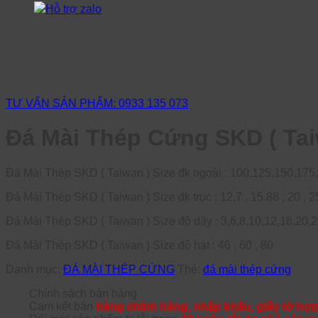
Hỗ trợ zalo
TƯ VẤN SẢN PHẨM: 0933 135 073
Đá Mài Thép Cứng SKD ( Ta
Đá Mài Thép SKD ( Taiwan ) Size đk ngoài : 100,125,150,175
Đá Mài Thép SKD ( Taiwan ) Size đk trục : 12.7 , 15.88 , 20 , 25.
Đá Mài Thép SKD ( Taiwan ) Size độ dầy : 3,6,8,10,12,16,20,
Đá Mài Thép SKD ( Taiwan ) Size độ hạt : 46 , 60 , 80
Danh mục:
ĐÁ MÀI THÉP CỨNG
Thẻ:
đá mài thép cứng
Chính sách bán hàng
Cam kết bán
hàng chính hãng, nhập khẩu, giấy tờ hợp