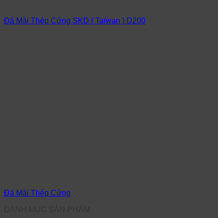
Đá Mài Thép Cứng SKD ( Taiwan ) D200
Đá Mài Thép Cứng
DANH MỤC SẢN PHẨM