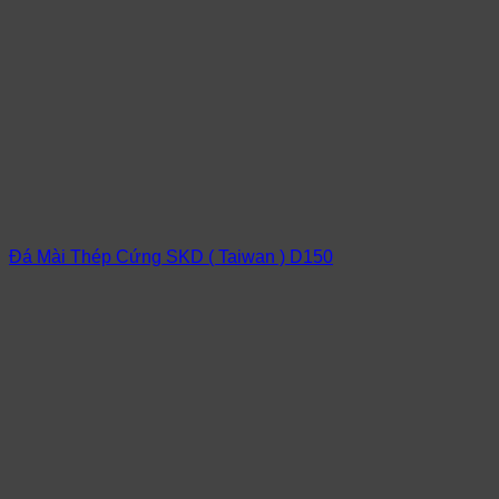
Đá Mài Thép Cứng SKD ( Taiwan ) D150