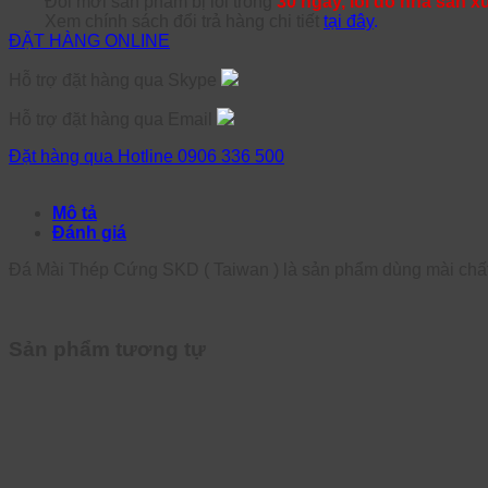
Đổi mới sản phẩm bị lỗi trong
30 ngày, lỗi do nhà sản x
Xem chính sách đổi trả hàng chi tiết
tại đây
.
ĐẶT HÀNG ONLINE
Hỗ trợ đặt hàng qua Skype
Hỗ trợ đặt hàng qua Email
Đặt hàng qua Hotline 0906 336 500
Mô tả
Đánh giá
Đá Mài Thép Cứng SKD ( Taiwan ) là sản phẩm dùng mài chất l
Sản phẩm tương tự