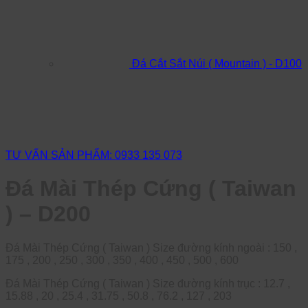
Đá Cắt Sắt Núi ( Mountain ) - D100
TƯ VẤN SẢN PHẨM: 0933 135 073
Đá Mài Thép Cứng ( Taiwan
) – D200
Đá Mài Thép Cứng ( Taiwan ) Size đường kính ngoài : 150 ,
175 , 200 , 250 , 300 , 350 , 400 , 450 , 500 , 600
Đá Mài Thép Cứng ( Taiwan ) Size đường kính trục : 12.7 ,
15.88 , 20 , 25.4 , 31.75 , 50.8 , 76.2 , 127 , 203