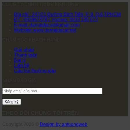
CÔNG TY TNHH TM DV KIM HÙNG
Địa chỉ : 247/21 Đường Bình Tiên, P. 8, Q.6,TPHCM
ĐT : 0839673787. Hotline: 0933 135 073
E-mail: damaidacat@gmail.com
Website: www.damaidacat.net
CHĂM SÓC KHÁCH HÀNG
Giải pháp
Thanh toán
Đại lý
Liên hệ
Câu hỏi thường gặp
NHẬN BÁO GIÁ
THEO DÕI CHÚNG TÔI TRÊN
Copyright 2026 ©
Design by antuongweb