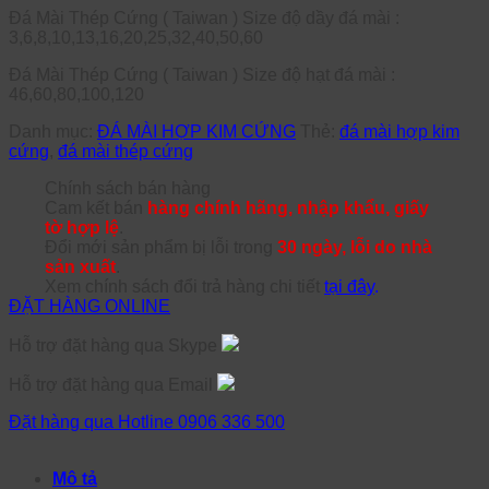
Đá Mài Thép Cứng ( Taiwan ) Size độ dầy đá mài :
3,6,8,10,13,16,20,25,32,40,50,60
Đá Mài Thép Cứng ( Taiwan ) Size độ hạt đá mài :
46,60,80,100,120
Danh mục:
ĐÁ MÀI HỢP KIM CỨNG
Thẻ:
đá mài hợp kim
cứng
,
đá mài thép cứng
Chính sách bán hàng
Cam kết bán
hàng chính hãng, nhập khẩu, giấy
tờ hợp lệ
.
Đổi mới sản phẩm bị lỗi trong
30 ngày, lỗi do nhà
sản xuất
.
Xem chính sách đổi trả hàng chi tiết
tại đây
.
ĐẶT HÀNG ONLINE
Hỗ trợ đặt hàng qua Skype
Hỗ trợ đặt hàng qua Email
Đặt hàng qua Hotline 0906 336 500
Mô tả