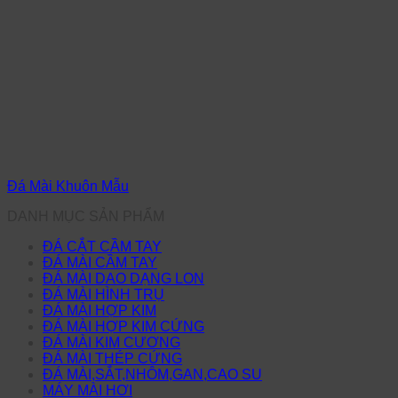
Đá Mài Khuôn Mẫu
DANH MỤC SẢN PHẨM
ĐÁ CẮT CẦM TAY
ĐÁ MÀI CẦM TAY
ĐÁ MÀI DAO DẠNG LON
ĐÁ MÀI HÌNH TRỤ
ĐÁ MÀI HỢP KIM
ĐÁ MÀI HỢP KIM CỨNG
ĐÁ MÀI KIM CƯƠNG
ĐÁ MÀI THÉP CỨNG
ĐÁ MÀI,SẮT,NHÔM,GAN,CAO SU
MÁY MÀI HƠI