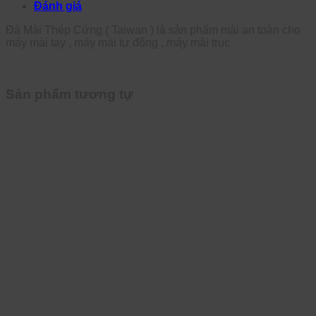
Đánh giá
Đá Mài Thép Cứng ( Taiwan ) là sản phẩm mài an toàn cho
máy mài tay , máy mài tự động , máy mài trục
Sản phẩm tương tự