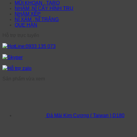
MŨI KHOAN , TARO
NHÁM ,NĨ CÂY HÌNH TRỤ
NHÁM XẾP
NĨ XÁM , NĨ TRẮNG
QUE HÀN
Hỗ trợ trực tuyến
HotLine:0933 135 073
Skyper
Hỗ trợ zalo
Sản phẩm vừa xem
Đá Mài Kim Cương ( Taiwan ) D180