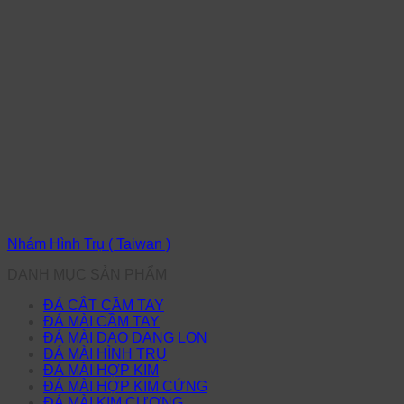
Nhám Hình Trụ ( Taiwan )
DANH MỤC SẢN PHẨM
ĐÁ CẮT CẦM TAY
ĐÁ MÀI CẦM TAY
ĐÁ MÀI DAO DẠNG LON
ĐÁ MÀI HÌNH TRỤ
ĐÁ MÀI HỢP KIM
ĐÁ MÀI HỢP KIM CỨNG
ĐÁ MÀI KIM CƯƠNG