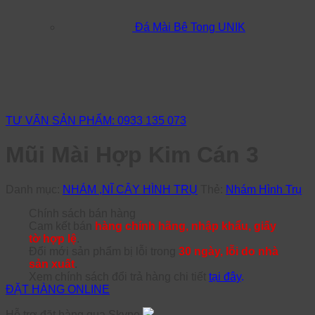
Đá Mài Bê Tong UNIK
TƯ VẤN SẢN PHẨM: 0933 135 073
Mũi Mài Hợp Kim Cán 3
Danh mục:
NHÁM ,NĨ CÂY HÌNH TRỤ
Thẻ:
Nhám Hình Trụ
Chính sách bán hàng
Cam kết bán
hàng chính hãng, nhập khẩu, giấy
tờ hợp lệ
.
Đổi mới sản phẩm bị lỗi trong
30 ngày, lỗi do nhà
sản xuất
.
Xem chính sách đổi trả hàng chi tiết
tại đây
.
ĐẶT HÀNG ONLINE
Hỗ trợ đặt hàng qua Skype