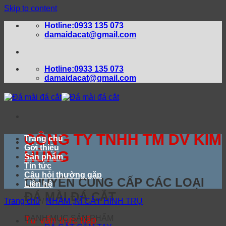
Skip to content
Hotline:0933 135 073
damaidacat@gmail.com
Hotline:0933 135 073
damaidacat@gmail.com
CÔNG TY TNHH TM DV KIM
Trang chủ
Gới thiệu
HÙNG
Sản phẩm
Tin tức
Câu hỏi thường gặp
CHUYÊN CUNG CẤP CÁC LOẠI
Liên hệ
ĐÁ MÀI ĐÁ CẮT
Trang chủ
/
NHÁM ,NĨ CÂY HÌNH TRỤ
DANH MỤC SẢN PHẨM
Tư vấn trực tiếp