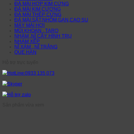
ĐÁ MÀI HỢP KIM CỨNG
ĐÁ MÀI KIM CƯƠNG
ĐÁ MÀI THÉP CỨNG
ĐÁ MÀI,SẮT,NHÔM,GAN,CAO SU
MÁY MÀI HƠI
MŨI KHOAN , TARO
NHÁM ,NĨ CÂY HÌNH TRỤ
NHÁM XẾP
NĨ XÁM , NĨ TRẮNG
QUE HÀN
Hỗ trợ trực tuyến
HotLine:0933 135 073
Skyper
Hỗ trợ zalo
Sản phẩm vừa xem