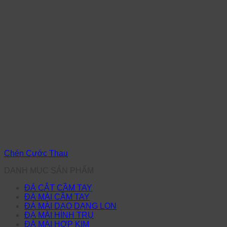
Chén Cước Thau
DANH MỤC SẢN PHẨM
ĐÁ CẮT CẦM TAY
ĐÁ MÀI CẦM TAY
ĐÁ MÀI DAO DẠNG LON
ĐÁ MÀI HÌNH TRỤ
ĐÁ MÀI HỢP KIM