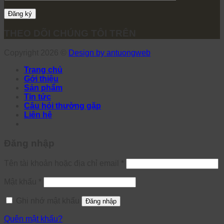
THEO DÕI CHÚNG TÔI TRÊN
Copyright 2026 ©
Design by antuongweb
Trang chủ
Gới thiệu
Sản phẩm
Tin tức
Câu hỏi thường gặp
Liên hệ
Đăng nhập
Tên tài khoản hoặc địa chỉ email
*
Mật khẩu
*
Ghi nhớ mật khẩu
Đăng nhập
Quên mật khẩu?