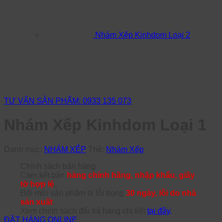
Nhám Xếp Kinhdom Loại 2
TƯ VẤN SẢN PHẨM: 0933 135 073
Nhám Xếp Kinhdom Loại 1
Danh mục:
NHÁM XẾP
Thẻ:
Nhám Xếp
Chính sách bán hàng
Cam kết bán
hàng chính hãng, nhập khẩu, giấy
tờ hợp lệ
.
Đổi mới sản phẩm bị lỗi trong
30 ngày, lỗi do nhà
sản xuất
.
Xem chính sách đổi trả hàng chi tiết
tại đây
.
ĐẶT HÀNG ONLINE