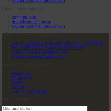
Skyper: cskh@sorotec.com.vn
Phòng kinh doanh dự án
0944 090 100
duan@sorotec.com.vn
Skyper: cskh@sorotec.com.vn
CÔNG TY TNHH TM DV KIM HÙNG
Địa chỉ : 247/21 Đường Bình Tiên, P. 8, Q.6,TPHCM
ĐT : 0839673787. Hotline: 0933 135 073
E-mail: damaidacat@gmail.com
Website: www.damaidacat.net
CHĂM SÓC KHÁCH HÀNG
Giải pháp
Thanh toán
Đại lý
Liên hệ
Câu hỏi thường gặp
NHẬN BÁO GIÁ